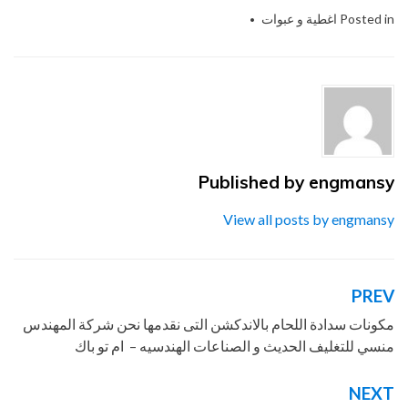
Posted in
اغطية و عبوات
tspp
Tagged
,
أغطية
,
التعبئة
,
التغليف
,
التى
,
الحديث
,
المنسي
,
المهندس
,
الهندسيه
,
ام
,
باك
,
تو
,
توريد
,
جميع
,
خامات
,
شركة
,
للصناعات
,
ماكينات
,
مستلزمات
,
من
,
مواد
,
نحن
,
نقدمها
,
و
,
والتغليف
Published by
engmansy
View all posts by engmansy
PREV
تصفّح
المقالات
مكونات سدادة اللحام بالاندكشن التى نقدمها نحن شركة المهندس
منسي للتغليف الحديث و الصناعات الهندسيه – ام تو باك
NEXT