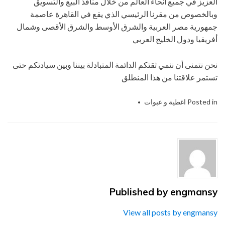
العزيز في جميع أنحاء العالم من خلال منافذ البيع والتسويق
وبالخصوص من مقرنا الرئيسي الذي يقع في القاهرة عاصمة
جمهورية مصر العربية والشرق الأوسط والشرق الأقصى وشمال
أفريقيا ودول الخليج العربي
نحن نتمنى أن ننمي ثقتكم الدائمة المتبادلة بيننا وبين سيادتكم حتى
تستمر علاقتنا من هذا المنطلق
Posted in
اغطية و عبوات
tspp
Tagged
,
أغطية
,
التغليف
,
التى
,
الحديث
,
المهندس
,
الهندسيه
,
ام
,
باك
,
تو
,
توريد
,
جميع
,
شركة
,
للصناعات
,
مستلزمات
,
منسي
,
نحن
,
نقدمها
,
و
Published by
engmansy
View all posts by engmansy