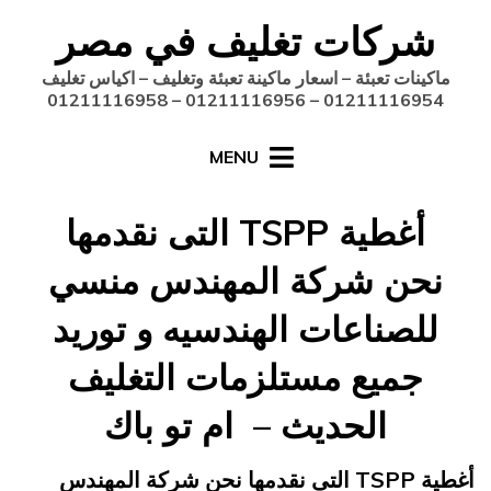
Ski
شركات تغليف في مصر
t
conten
ماكينات تعبئة – اسعار ماكينة تعبئة وتغليف – اكياس تغليف
01211116954 – 01211116956 – 01211116958
MENU
أغطية TSPP التى نقدمها
نحن شركة المهندس منسي
للصناعات الهندسيه و توريد
جميع مستلزمات التغليف
الحديث – ام تو باك
Posted
يونيو 21, 2015
engmansy
by
أغطية TSPP التى نقدمها نحن شركة المهندس
on