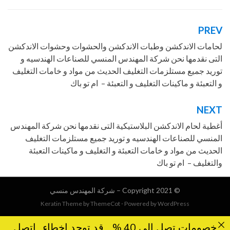
PREV
تصفّح
المقالات
لحامات الاندكشن وطبات الاندكشن والحشوات وحشوات الاندكشن
التى نقدمها نحن شركة المهندس المنسي للصناعات الهندسيه و
توريد جميع مستلزمات التغليف الحديث من مواد و خامات التغليف
و التعبئة و ماكينات التغليف و التعبئة – ام تو باك
NEXT
أغطية لحام الاندكشن البلاستيكية التى نقدمها نحن شركة المهندس
المنسي للصناعات الهندسيه و توريد جميع مستلزمات التغليف
الحديث من مواد و خامات التعبئة و التغليف و ماكينات التعبئة
والتغليف – ام تو باك
© Copyright 2021 –
شركة المهندس منسي
Keratin Theme by
ThemeCot
⋅
Powered by
WordPress
خصومات تصل الى 40 %... قد توجد اخطاء ..اتصل