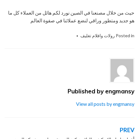
حيث من خلال مصنعنا في الصين نورد لكم هائل من العملاء كل ما
هو جديد ومتطور وراقي لنضع عملائنا في صفوة العالم
Posted in
رولات وافلام تغليف
Tagged
أفلام
,
التغليف
,
التى
,
الحديث
,
الصناعات
,
المسطحة
,
المهندس
,
الهندسيه
,
ام
,
باك
,
تو
,
شركة
,
للتغليف
,
منسي
,
نحن
,
نقدمها
,
و
Published by
engmansy
View all posts by engmansy
PREV
تصفّح