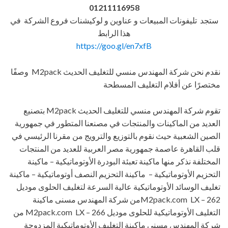
01211116958
ستجد تليفونات المبيعات و عناوين و لوكيشنات فروع الشركة في
هذا الرابط
https://goo.gl/en7xfB
نقدم نحن شركة المهندس منسي للتغليف الحديث M2pack وصفًا
مختصرًا عن أفلام التغليف المسطحة
تقوم شركة المهندس منسي للتغليف الحديث M2pack بتصنيع
العديد من الماكينات والمنتجات في مصنعنا المتطور في جمهورية
الصين الشعبية حيث نقوم بالتوزيع والترويج من مقرنا الرئيسي في
قلب القاهرة عاصمة جمهورية مصر العربية للعديد من المنتجات
المختلفة نذكر منها ماكينة تعبئة البودرة الأوتوماتيكية – ماكينة
التحزيم الأوتوماتيكية – ماكينة التحزيم النصف أوتوماتيكية – ماكينة
تغليف الوسائد الأوتوماتيكية عالية السرعة لتغليف الحلوى موديل
M2pack.com LX – 262من شركة المهندس مسنى ماكينة
التغليف الأوتوماتيكية للحلوى موديل M2pack.com LX – 266 من
شركة المهندس مسنى ماكينة التغليف الأوتوماتيكية المزدوجة