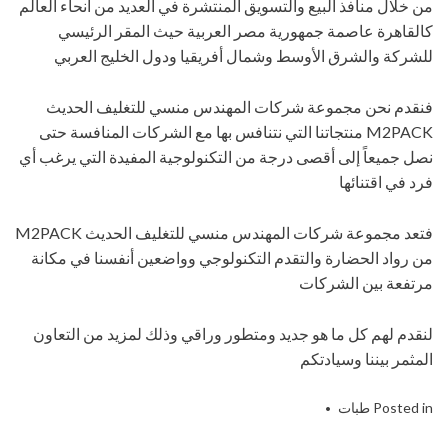
من خلال منافذ البيع والتسويق المنتشرة في العديد من أنحاء العالم
كالقاهرة عاصمة جمهورية مصر العربية حيث المقر الرئيسي
للشركة والشرق الأوسط وشمال أفريقيا ودول الخليج العربي
فنقدم نحن مجموعة شركات المهندس منسي للتغليف الحديث
M2PACK منتجاتنا التي نتنافس بها مع الشركات المنافسة حتى
نصل جميعاً إلى أقصى درجة من التكنولوجية المفيدة التي يرغب أي
فرد في اقتنائها
فتعد مجموعة شركات المهندس منسي للتغليف الحديث M2PACK
من رواد الحضارة والتقدم التكنولوجي وواضعين أنفسنا في مكانة
مرتفعة بين الشركات
لنقدم لهم كل ما هو جديد ومتطور وراقي وذلك لمزيد من التعاون
المثمر بيننا وسيادتكم
Posted in
طبات
Tagged
التعبئة
,
التغليف
,
التى
,
الحديث
,
الحشرية
,
الخاصة
,
الطبات
,
العازلة
,
المبيدات
,
المنسي
,
المهندس
,