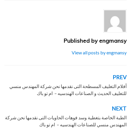
الهندسيه
,
ام
,
باك
,
بتغليف
,
تو
,
توريد
,
جميع
,
خامات
,
شركة
,
للصناعات
,
ماكينات
,
مستلزمات
,
من
,
مواد
,
نحن
,
نقدمها
,
و
,
والتغليف
Published by
engmansy
View all posts by engmansy
PREV
تصفّح
المقالات
أفلام التغليف المسطحة التى نقدمها نحن شركة المهندس منسي
للتغليف الحديث و الصناعات الهندسيه – ام تو باك
NEXT
الطبة الخاصة بتغطية وسد فوهات الحاويات التى نقدمها نحن شركة
المهندس منسي للصناعات الهندسيه – ام تو باك