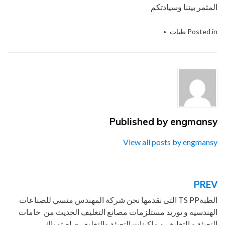
المثمر بيننا وسيادتكم
Posted in
طبات
ppe
,
1
Tagged
,
التعبئة
,
التغليف
,
التى
,
الحديث
,
الطبةts
,
المنسي
,
المهندس
,
الهندسيه
,
ام
,
باك
,
تو
,
توريد
,
جميع
,
خامات
,
شركة
,
للصناعات
,
ماكينات
,
مستلزمات
,
من
,
مواد
,
نحن
,
نقدمها
,
و
,
والتغليف
Published by
engmansy
View all posts by engmansy
PREV
تصفّح
المقالات
الطبةTS PP التى نقدمها نحن شركة المهندس منسي للصناعات
الهندسيه و توريد مستلزمات مصانع التغليف الحديث من خامات
التعبئة و التغليف و ماكينات التعبئة والتغليف – ام تو باك