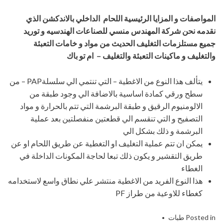
المواصفات و المزايا الرئيسية
ال
لحام الداخلي بالاندكشن الذي
نقدمه
نحن شركة المهندس منسي للصناعات الهندسيه و توريد
جميع مستلزمات التغليف الحديث من مواد و خامات التعبئة
والتغليف و ماكينات التعبئة والتغليف – ام تو باك
يتألف هذا النوع من الاغطية – التي تنتمي الي سلسلةPAP – من
سطح ورقي كمادة اساسية بالاضافة الي وجود طبقة من
الالومنيوم الرقيق و طبقة البرشمة التي تتم بالحرارة و مواد
التصفيح و التي تنقسم الي قطعتين منفصلتين بعد عملية
البرشمة و ذلك بشكل الي
يمكن ان تتم عملية التغليف او التغطية عن طريق اللحام او عن
طريق التقشير و يكون ذلك تبعا لحاجة المكونات الداخلة في
الغطاء
هذا النوع الفريد من الاغطية منتشر علي نطاق واسع لاستخدامه
كغطاء للاوعية من طراز PF
Posted in
طبات
Tagged
التعبئة
,
التغليف
,
الحديث
,
الداخلي
,
الذي
,