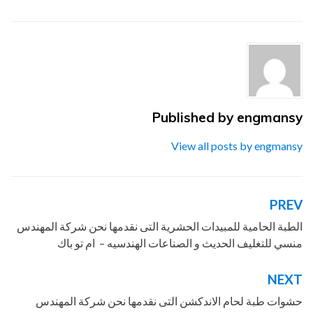
اللحام
,
المهندس
,
الهندسيه
,
ام
,
باك
,
بالاندكشن
,
تو
,
توريد
,
جميع
,
خامات
,
شركة
,
للصناعات
,
ماكينات
,
مستلزمات
,
من
,
منسي
,
مواد
,
نحن
,
نقدمه
,
و
,
والتغليف
Published by
engmansy
View all posts by engmansy
PREV
تصفّح
المقالات
الطبة الحامية للمبيدات الحشرية التى نقدمها نحن شركة المهندس
منسي للتغليف الحديث و الصناعات الهندسيه – ام تو باك
NEXT
حشوات طبة لحام الاندكشن التى نقدمها نحن شركة المهندس