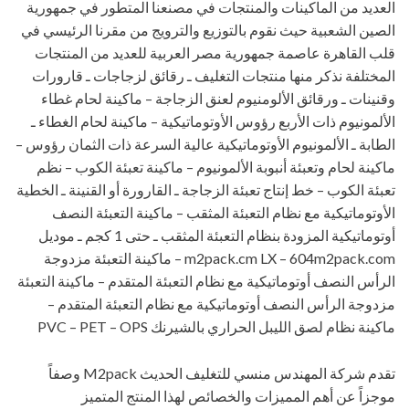
العديد من الماكينات والمنتجات في مصنعنا المتطور في جمهورية
الصين الشعبية حيث نقوم بالتوزيع والترويج من مقرنا الرئيسي في
قلب القاهرة عاصمة جمهورية مصر العربية للعديد من المنتجات
المختلفة نذكر منها منتجات التغليف ـ رقائق لزجاجات ـ قارورات
وقنينات ـ ورقائق الألومنيوم لعنق الزجاجة – ماكينة لحام غطاء
الألمونيوم ذات الأربع رؤوس الأوتوماتيكية – ماكينة لحام الغطاء ـ
الطابة ـ الألمونيوم الأوتوماتيكية عالية السرعة ذات الثمان رؤوس –
ماكينة لحام وتعبئة أنبوبة الألمونيوم – ماكينة تعبئة الكوب – نظم
تعبئة الكوب – خط إنتاج تعبئة الزجاجة ـ القارورة أو القنينة ـ الخطية
الأوتوماتيكية مع نظام التعبئة المثقب – ماكينة التعبئة النصف
أوتوماتيكية المزودة بنظام التعبئة المثقب ـ حتى 1 كجم ـ موديل
m2pack.cm LX – 604m2pack.com – ماكينة التعبئة مزدوجة
الرأس النصف أوتوماتيكية مع نظام التعبئة المتقدم – ماكينة التعبئة
مزدوجة الرأس النصف أوتوماتيكية مع نظام التعبئة المتقدم –
ماكينة نظام لصق الليبل الحراري بالشيرنك PVC – PET – OPS
تقدم شركة المهندس منسي للتغليف الحديث M2pack وصفاً
موجزاً عن أهم المميزات والخصائص لهذا المنتج المتميز