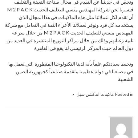
ونخص في حديثنا عن التقدم في مجال صناعة التعبئة والتغليف
فيسرنا نحن شركة المهندس منسي للتغليف الحديث M 2 P A C K
أن تقدم لكل عملائنا مثل هذه الماكينات في هذا المجال الذي
يستخدمه كل فرد ونوفر لعملائنا الأعزاء الثقة في التعامل مع شركة
المهندس منسي للتغليف الحديث M 2 P A C K من خلال سرعة
تلبية رغباتهم وذلك من خلال مراكز التوزيع المنتشرة في العديد من
دول العالم حيث المركز الرئيسي لنا يقع في القاهرة
ونحيط سيادتكم علماً بأنه لدينا التكنولوجيا المتطورة التي نعمل بها
في مصنعنا في دولة عظيمة متقدمة صناعياً كجمهورية الصين
الشعبية
Posted in
ماكينات اندكشن سيل
m2packcom
Tagged
,
الاوعية
,
التعبئة
,
التغليف
,
التي
,
الحديث
,
الماكينة
,
المحمولة
,
المهندس
,
الهندسيه
,
ام
,
باك
,
تو
,
توريد
,
خامات
,
شركة
,
فوهات
,
لبرشمة
,
للصناعات
,
ماكينات
,
مستلزمات
,
مصانع
,
من
,
منسي
,
موديل
,
نحن
,
نقدمها
,
و
,