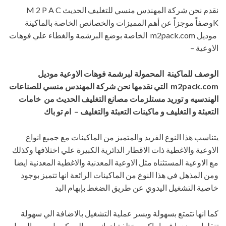
نقدم نحن شركة المهندس منسي للتغليف الحديث M 2 P A C
Kوصفاً موجزاً عن أهم المميزات والخصائص الخاصة بالماكينة
موديل m2pack.com الخاصة بوضع البرشمة والغطاء علي فوهات
الاوعية –
الوصف للماكينة
المحمولة لبرشمة فوهات الاوعية موديل
m2pack.com
التي نقدمها
نحن شركة المهندس منسي للصناعات
الهندسيه و توريد مستلزمات مصانع التغليف الحديث من خامات
التعبئة و التغليف و ماكينات التعبئة والتغليف – ام تو باك
يتناسب هذا النوع الفريد والمتميز من الماكينات مع جميع انواع
الاوعية والاغطية ذات الاقطار الدائرية الكبيرة علي اختلافها وكذلك
مع الاوعية المستثناه مثل الاوعية المعدنية والاغطية المعدنية ايضا
ومن المذهل في هذا النوع من الماكينات الرائعة انها تتميز بوجود
خاصية التشغيل اليدوي عن طريق الضغط بإبهام اليد
كما انها تتمتع بسهولة ويسر عملية التشغيل بالاضافة الي سهولة
تنقلها ووضعها في اماكن مختلفة اي انه من الممكن بل ومن السهل