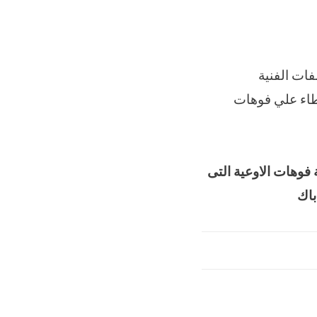
M 2 P A C K بيانات المواصفات الفنية
بوضع البرشمة والغطاء علي فوهات
فوهات الاوعية
التى
باك