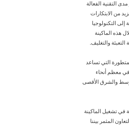
دى التقنية الفعالة
زيد من الابتكارات
 إلى التكنولوجيا
ل هذه الماكينة
التعبئة والتغليف.
يث M 2 P A C K هذه المنتجات المتطورة التي تساعد
 في معظم أنحاء
لأوسط والشرق الأقصى
ية في تشغيل الماكينة
عاون المثمر بيننا