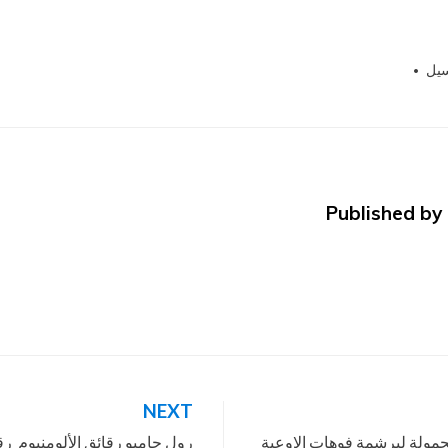
سيل
201
Tagged
,
الصناعات الهندسيه
,
ام تو باك
,
برشمة فوهات الاوعية
,
شرك
للتغليف الحديث
Published by
NEXT
ة موديل m2pack.com المحمولة لبرشمة فوهات الاوعية
رول جامبو رقائق الألومنيوم رق