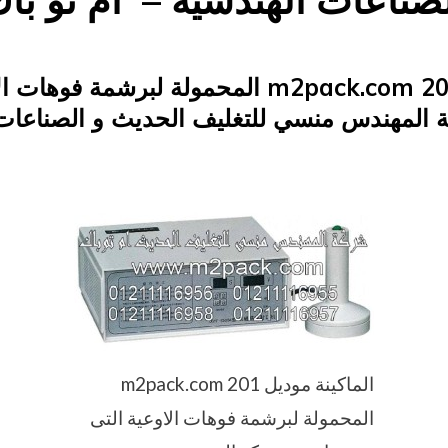
صناعات الهندسيه – ام تو با
Posted
فبراير 10, 2015
engmansy
by
on
الماكينة موديل m2pack.com 201 المحمولة لبرشمة 
 المهندس منسي للتغليف الحديث و الصناعات 
الماكينة موديل m2pack.com 201
المحمولة لبرشمة فوهات الاوعية التى