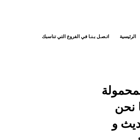
الرئيسية
اتـصـل بـنـا في الفروع التي تناسبك
 موديل m2pack.com 201 المحمولة
 نحن
يث و