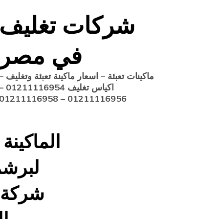
Ski
شركات تغليف
t
conten
في مصر
ماكينات تعبئة – اسعار ماكينة تعبئة وتغليف –
اكياس تغليف 1211116954
01211116956 – 01211116958
لبرشم
شركة 