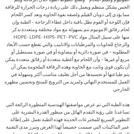
الحس بشكل منتظم ويعمل ذلك على زيادة درجات الحرارة للرقاقة
مما يؤدي إلى ذوبان الفيلم ولصقه بفوة الحاوية وبعد كسر اللحام
فإن اللوحة أو الفوم تظل باقية داخل غطاء الزجاجة – الطبة وإن
لحام رقائق الامونيوم تتم بسهولة مع مواد مختلفة ومتعددة نذكر
منها على سبيل المثال مواد HDPE- LDPE- HIPS- PET- PVC
والزجاج للحاويات والمرطبانات والانابيب والتي تقطع حسب الأبعاد
المطلوبة – في صورة دائرية أو بيضاوية أو في صورة مستطيل أو
مربع أو غيرها – وأن اللحام مع أغطية متعددة أو رقائق متعددة يمكن
أن يكون قوي وثابت مع الحاوية وهذه الرقاقة الملحومة يمكن أن
يتم طباعتها أو تجسيدها من أجل تغليف مناسب أكثر وسهولة في
العمل للمستخدم النهائي ولمزيد من الترويج للمنتج وتحسين مظهره
الخارجي
هذه الطبة التي تم عرض مواصفتها الهندسية المتطورة الرائعة التي
تساعدنا على رؤية التقدم الهائل من منظور القدرة البشرية على
التطوير السريع للمخترعات الحديثة فهذه الطبة تعمل على إطالة
عمر الماكينات التي صممت خصيصاً لهذا الغرض وتبرز مدى التقنية