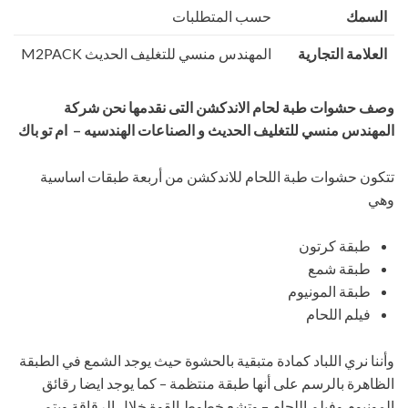
السمك
حسب المتطلبات
العلامة التجارية
المهندس منسي للتغليف الحديث M2PACK
وصف حشوات طبة لحام الاندكشن التى نقدمها نحن شركة
المهندس منسي للتغليف الحديث و الصناعات الهندسيه – ام تو باك
تتكون حشوات طبة اللحام للاندكشن من أربعة طبقات اساسية
وهي
طبقة كرتون
طبقة شمع
طبقة المونيوم
فيلم اللحام
وأننا نري اللباد كمادة متبقية بالحشوة حيث يوجد الشمع في الطبقة
الظاهرة بالرسم على أنها طبقة منتظمة – كما يوجد ايضا رقائق
المونيوم وفيلم اللحام – وتشع خطوط القوة خلال الرقاقة ويتم