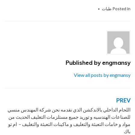
Posted in
طبات
Tagged
الاندكشن
,
التى
,
الحديث
,
الصناعات
,
المهندس
,
الهندسيه
,
ام
,
باك
,
تو
,
حشوات
,
شركة
,
طبة
,
لحام
,
للتغليف
,
منسي
,
نحن
,
نقدمها
,
و
Published by
engmansy
View all posts by engmansy
PREV
تصفّح
المقالات
اللحام الداخلي بالاندكشن الذي نقدمه نحن شركة المهندس منسي
للصناعات الهندسيه و توريد جميع مستلزمات التغليف الحديث من
مواد و خامات التعبئة والتغليف و ماكينات التعبئة والتغليف – ام تو
باك