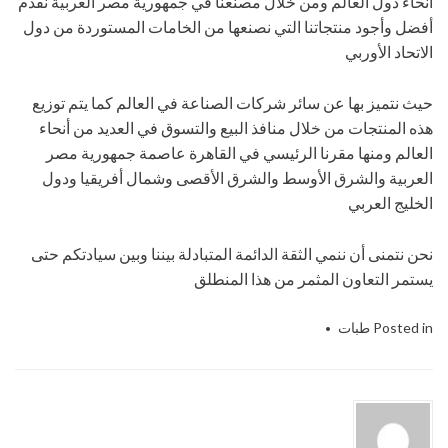
أنحاء دول العالم ومن خلال مصنعنا في جمهورية مصر العربية نقدم
أفضل وأجود منتجاتنا التي نصنعها من الخامات المستوردة من دول
الاتحاد الأوربي
حيث نتميز بها عن سائر شركات الصناعة في العالم كما يتم توزيع
هذه المنتجات من خلال منافذ البيع والتسوق في العديد من أنحاء
العالم ومنها مقرنا الرئيسي في القاهرة عاصمة جمهورية مصر
العربية والشرق الأوسط والشرق الأقصى وشمال أفريقيا ودول
الخليج العربي
نحن نتمنى أن ننمي الثقة الدائمة المتبادلة بيننا وبين سيادتكم حتى
يستمر التعاون المثمر من هذا المنطلق
Posted in
طبات
epe
Tagged
,
الالمونيوم
,
الاندكشن
,
التى
,
الحديث
,
الصناعات
,
المهندس
,
الهندسيه
,
ام
,
باك
,
تو
,
حشوات
,
شركة
,
لحام
,
للتغليف
,
منسي
,
نحن
,
نقدمها
,
و
,
ورقائق
,
وطبات