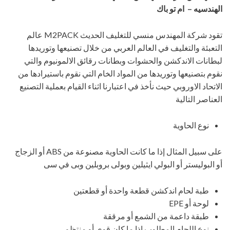
الهندسيه – ام تو باك
تقود شركة المهندس منسي للتغليف الحديث M2PACK عالم
التعبئة والتغليف في العالم العربي من خلال تصنيعها وتوريدها
لبطانات الاندكشن والحشوات وبطانات رقائق الالمونيوم والتي
نقوم بتصنيعها وتوريدها من المواد الخام التي نقوم باستيرادها من
الاتحاد الاوروبي حيث نأخذ في اعتبارنا اثناء القيام بعملية التصنيع
العناصر التالية
نوع الحاوية
على سبيل المثال إذا ما كانت الحاوية مصنوعة من ABS أو الزجاج
أو البوليستر أو البولي ايثيلين وبولى بروبلين وبى في سى
طبة لحام اندكشن قطعة واحدة أو قطعتين
لوحة أو EPE
طبقة داعمة من الشمع أو مرققة
نوع اللحام المطلوب إذا ما كان قوي أو منتظم