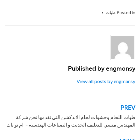
Posted in
طبات
Tagged
الاندكشن
,
التعبئة
,
التغليف
,
التى
,
الحديث
,
الحشرية
,
المهندس
,
الهندسيه
,
ام
,
باك
,
تو
,
توريد
,
خامات
,
شركة
,
طبات
,
غلق
,
لحام
,
للصناعات
,
للمبيدات
,
ماكينات
,
مستلزمات
,
مصانع
,
من
,
منسي
,
نحن
,
نقدمها
,
و
,
والتغليف
Published by
engmansy
View all posts by engmansy
PREV
تصفّح
المقالات
طبات اللحام وحشوات لحام الاندكشن التى نقدمها نحن شركة
المهندس منسي للتغليف الحديث و الصناعات الهندسيه – ام تو باك