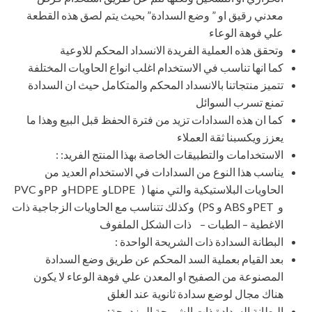
معدني رقيق او ” وضع السدادة” بحيث يتم لصق هذه القطعة
علي فوهة الوعاء
وتحقق هذه العملية الفريدة الانسداد المحكم للاوعية
كما انها تناسب في الاستخدام اغلب انواع الحاويات المختلفة
تتميز منتجاتنا بالانسداد المحكم والمتكامل حيث ان السدادة
تمنع تسرب السوائل
كما ان هذه السدادات تزيد من فترة الحفظ قبل البيع وهذا ما
يعزز ويكسبنا ثقة العملاء
الاستخدامات والتطبيقات الخاصة بهذا المنتج الفريد: :
يناسب هذا النوع من السدادات في الاستخدام العديد من
الحاويات البلاستيكية والتي منها ( LDPEو HDPEو PPو PVC
و PETو ABS و PS) وكذلك تتناسب مع الحاويات الزجاجية ذات
الاغطية – الطبات – ذات الشكل الملفوف
البطانة السدادة ذات الشريحة الواحدة :
بعد القيام بعملية السد المحكم عن طريق وضع السدادة
المصنوعة من الصفيح او المعدن علي فوهة الوعاء لا يكون
هناك مجال لوضع سدادة ثانوية عند الغلق
البطانة السدادة ذات الشريحة المزدوجة: