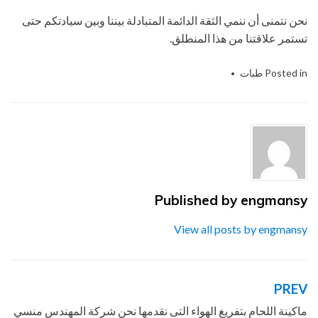
نحن نتمنى أن ننمي الثقة الدائمة المتبادلة بيننا وبين سيادتكم حتى
تستمر علاقتنا من هذا المنطلق.
Posted in
طبات
Tagged
اغطية خاصة بالتغطية
,
الصناعات الهندسيه
,
ام تو باك
,
سد فوهات الحاويات
,
شركة المهندس
,
طبة
,
منسي للتغليف الحديث
Published by
engmansy
View all posts by engmansy
PREV
تصفّح
المقالات
ماكينة اللحام بتفريغ الهواء التى نقدمها نحن شركة المهندس منسي