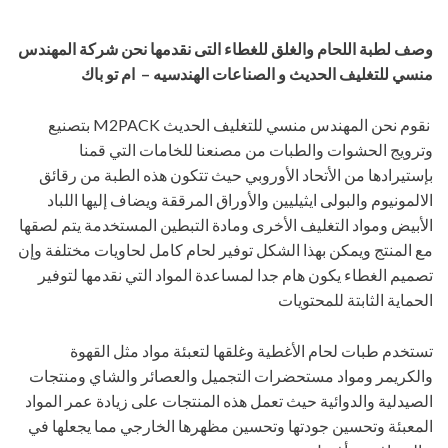
وصف لطبة اللحام والغلق للغطاء
التى نقدمها نحن شركة المهندس
منسي للتغليف الحديث و الصناعات الهندسيه – ام تو باك
نقوم نحن المهندس منسي للتغليف الحديث M2PACK بتصنيع
وترويج الحشوات والطبات من مصنعنا للخامات التي قمنا
بإستيرادها من الأتحاد الأوروبي حيث تتكون هذه الطبة من رقائق
الالمونيوم والبولى ايثيليين والأوراق المرققة ويضاف إليها اللباد
الأبيض ومواد التغليف الأخرى ومادة التبطين المستخدمة يتم لصقها
مع المنتج ويمكن بهذا الشكل توفير لحام كامل لحاويات مختلفة وإن
تصميم الغطاء يكون هام جدا لمساعدة المواد التي نقدمها لتوفير
الحماية الثابتة للمحتويات
تستخدم طبات لحام الأغطية وغلقها لتعبئة مواد مثل القهوة
والكريمر ومواد مستحضرات التجميل والعصائر والشاي ومنتجات
الصيدلية والدوائية حيث تعمل هذه المنتجات على زيادة عمر المواد
المعبئة وتحسين جودتها وتحسين مظهرها الخارجي مما يجعلها في