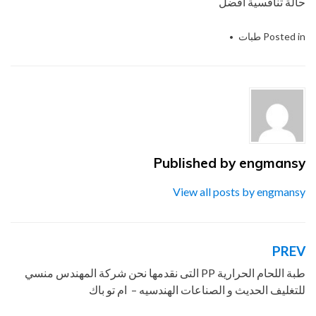
حالة تنافسية أفضل
Posted in
طبات
Tagged
التى
,
الحديث
,
الصناعات
,
اللحام
,
المهندس
,
الهندسيه
,
ام
,
باك
,
تو
,
شركة
,
طبة
,
للتغليف
,
للغطاء
,
منسي
,
نحن
,
نقدمها
,
و
,
والغلق
Published by
engmansy
View all posts by engmansy
PREV
تصفّح
المقالات
طبة اللحام الحرارية PP التى نقدمها نحن شركة المهندس منسي
للتغليف الحديث و الصناعات الهندسيه – ام تو باك