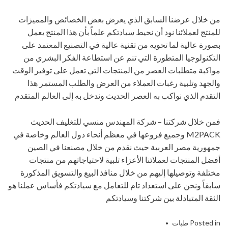
من خلال عرضنا السابق الذي يعرض بعض الخصائص والمميزات
للمنتج لعملائنا نود أن نحيط سيادتكم علماً بأن هذا المنتج يعمل
بصورة عالية لما تحويه من تقنية عالية في التصنيع المعتمد على
التكنولوجيا المتطورة التي تنم عن استطاعة الفكر البشري من
مواكبة متطلبات العصر من المنتجات التي تعمل على توفير الوقت
والجهد وتلبية رغبات العملاء من العرض والطلب المستمر هذا
التقدم الذي نواكب به العصر الحديث وندخل به إلى العالم المتقدم
فمن خلال شركتنا – شركة المهندس منسي للتغليف الحديث
M2PACK وجميع فروعها في معظم أنحاء دول العالم وخاصة في
جمهورية مصر العربية حيث نقدم من خلال مصنعنا في الصين
أفضل المنتجات لعملائنا الأعزاء تلبية لاحتياجاتهم من منتجات
مختلفة وتوصيلها إليهم من خلال منافذ البيع والتسويق المذكورة
سابقاً ونحن على استعداد تام للتعامل مع سيادتكم فأساس عملنا هو
الثقة المتبادلة بين شركتنا وسيادتكم
Posted in
طبات
Tagged
التغطيه وسد فوهات الحاويات
,
التغليف