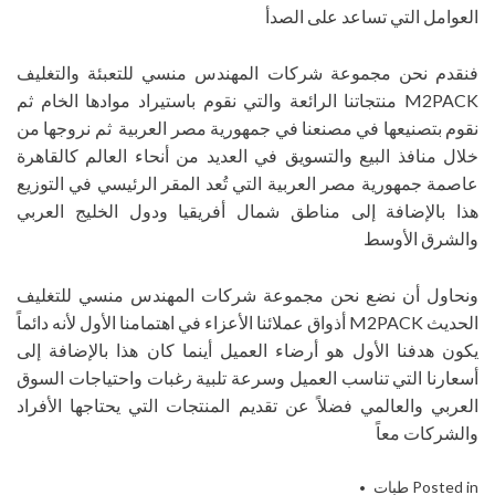
العوامل التي تساعد على الصدأ
فنقدم نحن مجموعة شركات المهندس منسي للتعبئة والتغليف
M2PACK منتجاتنا الرائعة والتي نقوم باستيراد موادها الخام ثم
نقوم بتصنيعها في مصنعنا في جمهورية مصر العربية ثم نروجها من
خلال منافذ البيع والتسويق في العديد من أنحاء العالم كالقاهرة
عاصمة جمهورية مصر العربية التي تُعد المقر الرئيسي في التوزيع
هذا بالإضافة إلى مناطق شمال أفريقيا ودول الخليج العربي
والشرق الأوسط
ونحاول أن نضع نحن مجموعة شركات المهندس منسي للتغليف
الحديث M2PACK أذواق عملائنا الأعزاء في اهتمامنا الأول لأنه دائماً
يكون هدفنا الأول هو أرضاء العميل أينما كان هذا بالإضافة إلى
أسعارنا التي تناسب العميل وسرعة تلبية رغبات واحتياجات السوق
العربي والعالمي فضلاً عن تقديم المنتجات التي يحتاجها الأفراد
والشركات معاً
Posted in
طبات
Tagged
التعبئة و ماكينات التغليف
,
التغليف الحديث
,