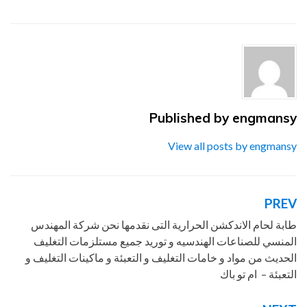
المنسي للصناعات الهندسيه
,
ام تو باك
,
توريد
مستلزمات التغليف
,
شركة المهندس
,
طابة الخاصة
بالمشروبات
,
طابة لحام الاندكشن
,
مواد و خامات
التغليف
Published by
engmansy
View all posts by engmansy
PREV
تصفّح
المقالات
طابة لحام الاندكشن الحرارية التى نقدمها نحن شركة المهندس
المنسي للصناعات الهندسيه و توريد جميع مستلزمات التغليف
الحديث من مواد و خامات التغليف و التعبئة و ماكينات التغليف و
التعبئة – ام تو باك