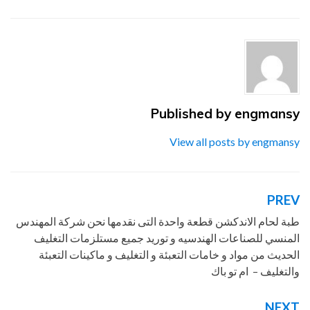
المهندس
,
الهندسيه
,
ام
,
باك
,
تو
,
شركة
,
طبة
,
قطعة
,
لحام
,
للتغليف
,
منسي
,
نحن
,
نقدمها
,
و
,
واحدة
Published by
engmansy
View all posts by engmansy
PREV
تصفّح
المقالات
طبة لحام الاندكشن قطعة واحدة التى نقدمها نحن شركة المهندس
المنسي للصناعات الهندسيه و توريد جميع مستلزمات التغليف
الحديث من مواد و خامات التعبئة و التغليف و ماكينات التعبئة
والتغليف – ام تو باك
NEXT