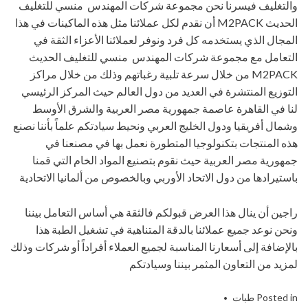
والتغليف فيسرنا نحن مجموعة شركات المهندس منسي للتغليف
الحديث M2PACK أن نقدم لكل عملائنا مثل هذه الماكينات في هذا
المجال الذي يستخدمه كل فرد ونوفر لعملائنا الأعزاء الثقة في
التعامل مع مجموعة شركات المهندس منسي للتغليف الحديث
M2PACK من خلال سرعة تلبية رغباتهم وذلك من خلال مراكز
التوزيع المنتشرة في العديد من دول العالم حيث المركز الرئيسي
لنا في القاهرة عاصمة جمهورية مصر العربية والشرق الأوسط
وشمال أفريقيا ودول الخليج العربي ونحيط سيادتكم علماً بأننا نصنع
هذه المنتجات بتكنولوجيا المتطورة نعمل بها في مصنعنا في
جمهورية مصر العربية حيث نقوم بتصنيع المواد الخام التي قمنا
باستيرادها من دول الاتحاد الأوربي وبالخصوص من ألمانيا الاتحادية
راجين أن ينال هذا العرض قبولكم فالثقة هي أساس التعامل بيننا
ونحن نوعد جميع عملائنا بالدقة المتناهية في تشغيل الطبة هذا
بالإضافة إلى أسعارنا المناسبة لجميع العملاء أفراداً أو شركات وذلك
لمزيد من التعاون المثمر بيننا وسيادتكم
Posted in
طبات
Tagged
الاندكشن
,
التى
,
الحديث
,
الصناعات
,