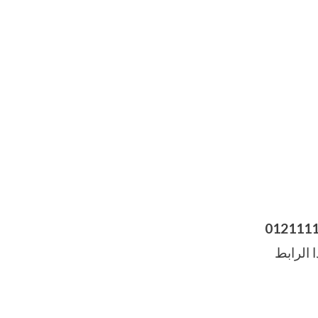
012111
 الرابط