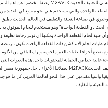
نقدم نحن المهندس منسي للتغليف الحديثM2PACK وصفا م
لقطعة الواحدة والتي تستخدم علي نحو متسع في العديد من 
 وحيوي في صناعة التعبئة والتغليف في العالم الحديث يطلق 
 الحث ذو القطعة الواحدة” وهو مستخدم للحام الموثوق به 
 وأن طبة لحام القطعة الواحدة يمكنها ان توفر رقاقة نظيفة و
ام طبات لحام الاندكشن ذات القطعة الواحدة تكون مرتبطة ب
وم بقطع أجزاء الطبات الغير ملحومة وترك الباقي من الألومن
جة عالية جدا من الحماية للمحتويات داخل هذه العبوات التي
المهندس منسي للتغليف الحديثM2PACK لعملائنا الأعزاء داخل جمهو
قيا وآسيا مقدمين علي هذا النحو لعالمنا العربي كل ما هو جد
التعبئة والتغليف
T
الاندكشن
,
التعبئة
,
التغليف
,
التى
,
الحديث
,
المنسي
,
المهندس
,
الهندسيه
,
ام
,
باك
,
ت
لحام
,
للصناعات
,
ماكينات
,
مستلزمات
,
من
,
مواد
,
نحن
,
نقدمها
,
و
,
واحدة
,
والتغليف