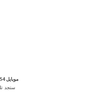
موبايل 01211116954 – 01211116955 – 01211116956
ستجد تلي