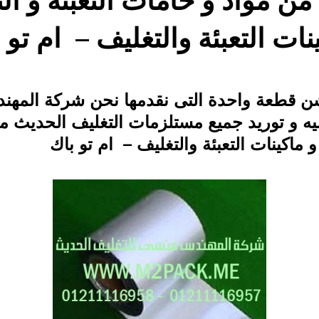
ن مواد و خامات التعبئة و ال
نات التعبئة والتغليف – ام تو 
Posted
يونيو 20, 2015
engmansy
by
on
شن قطعة واحدة التى نقدمها نحن شركة المه
يه و توريد جميع مستلزمات التغليف الحديث م
 و ماكينات التعبئة والتغليف – ام تو باك