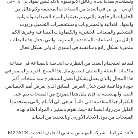
وتستخدم بطانة لحام رقائق الالومنيوم بالاندكشن لمواد بي أي – بي
أي تي – بي بي في العديد من الصناعات المختلفة وكم هائل من
الحاويات الزجاجية والتي يتم تعبئتها بالمواد الصيدلية والدوائية
والمواد الغذائية والمشروبات ومستحضرات التجميل وزيوت
التشحيم والمبيدات الحشرية والكيماويات الصناعية وغيرها الكم
الهائل من الصناعات المتعددة والمتنوعة والتي تجعل هذه البطانة
متميزة بشكل رائع ومنافسة في السوق الدولي بشكل فعال
لقد تم استخدام العديد من النظريات الخاصة بالصناعة في صناعة
ماكينات التعبئة والتغليف لتصنيع مثل هذا المنتج الفريد والمتميز في
هذا المجال والذي يعمل بشكل أفضل لنستخرج منه منتجات أكثر
جودة وفاعلية فمن خلال العرض السابق الذي يعرض أهم الخصائص
الفنية والهندسية له فإن مثل هذا النموذج من المنتجات ينم على
التكنولوجيا المتقدمة التي دائماً تسعى إلى الأمام والتي يستخدمها
القليل من رواد الصناعة حيث نقوم باستيراد المواد الخام لهذه
المنتجات من دول الاتحاد الأوربي وبالتحديد من اسبانيا
فتُعد شركتنا – شركة المهندس منسي للتغليف الحديث M2PACK