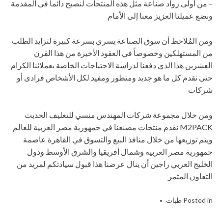
– من أولى رواد صناعة مثل هذه المنتجات لنصبح دائماً في المقدمة
ونضع عميلنا العزيز معنا إلى الأمام
ومن المُلاحظ أن سوق الصناعة يسري بسرعة كبيرة لتزايد الطلب
من المستهلكين وخصوصاً في العقود الأخيرة من هذا القرن
العشرين هذا الذي دفعنا لدراسة الاحتياجات الخاصة بعملائنا الكرام
حتى نقدم كل ما هو جديد ومتطور ومفيد لكل الأشخاص فرادى أو
شركات
ومن خلال مجموعة شركات المهندس منسي للتغليف الحديث
M2PACK نقدم منتجات مصنعنا في جمهورية مصر العربية للعالم
ويتم توزيعها من خلال منافذ البيع والتسوق في القاهرة عاصمة
جمهورية مصر العربية وشمال أفريقيا والشرق الأوسط ودول
الخليج العربي راجين أن ينال عرضنا هذا قبول سيادتكم لمزيد من
التعاون المثمر
Posted in
طبات
pet
,
pe
Tagged
,
التى
,
الحديث
,
الصناعات
,
المهندس
,
الهندسيه
,
الومنيوم
,
ام
,
باك
,
بالاندكشن
,
تو
,
رقائق
,