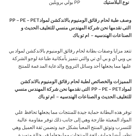
نوع البلاستيك
PP بولي بروبلين
وصف
طبة لحام رقائق الومنيوم بالاندكشن لمواد
PP – PE – PET
التى نقدمها نحن شركة المهندس منسي للتغليف الحديث و
الصناعات الهندسيه – ام تو باك
تتعد مزايا وصفات بطانة لحام رقائق الومنيوم بالاندكشن لمواد بي
بي وبي أي و بي أي تي والتي تتميز بأمكانية طباعة لوجو الشركة
عليها مما يجعلها أحد وسائل الترويج والدعاية المدعمة للمنتج
المميزات والخصائص ل
طبة لحام رقائق الومنيوم بالاندكشن
لمواد
PP – PE – PET
التى نقدمها نحن شركة المهندس منسي
للتغليف الحديث و الصناعات الهندسيه – ام تو باك
توفر هذه البطانة حماية جيدة للمنتجات مما يجعلها تحافظ علي
المواد المعبئة طازجة وهي إلى جانب ذلك توفر مقاومة عالية
للتسرب وتوثق المنتج المعبأ بشكل جيد وتضمن ثقة العميل وهي
تظهر أيضا حماية رائعة للمنتجات مما يجعلها في حالة متميزة