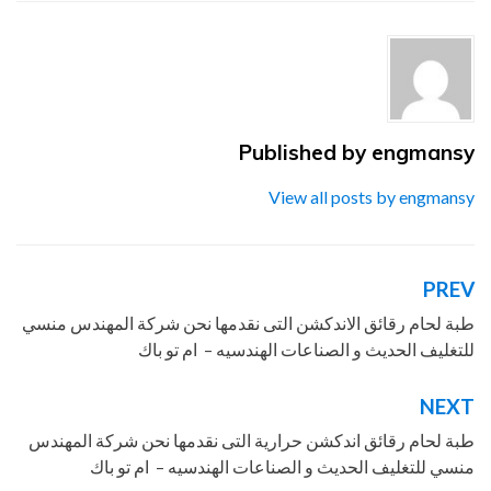
شركة
,
طبة
,
لحام
,
للتغليف
,
لموادpp
,
منسي
,
نحن
,
نقدمها
,
و
Published by
engmansy
View all posts by engmansy
PREV
تصفّح
المقالات
طبة لحام رقائق الاندكشن التى نقدمها نحن شركة المهندس منسي
للتغليف الحديث و الصناعات الهندسيه – ام تو باك
NEXT
طبة لحام رقائق اندكشن حرارية التى نقدمها نحن شركة المهندس
منسي للتغليف الحديث و الصناعات الهندسيه – ام تو باك