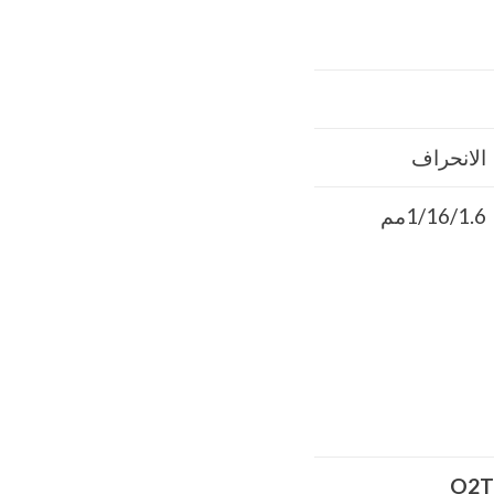
الانحراف
1/16/1.6مم
O2T