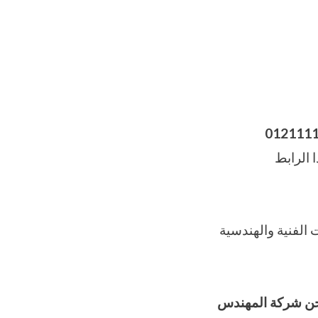
012111
 الرابط
M2Pack.com بيانات المواصفات الفنية والهندسية
حن شركة المهندس