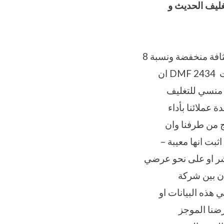
ليف الحديث و
يتكون هذا المنتج الفريد من مادة صلبة منفردة – تحتوي بوليمرات بولي إيثيلين ذو كثافة منخفضة ونسبة 8
– 9% من استات الفنيل حالة FDA – المواد المكونة لـ Solid Evaيكون مسجلة تحت DMF 2434 ان
س منسي للتغليف
شدة عملائنا بأداء
تج من طرفنا وان
دال أية كمية قد اثبت انها معيبة –
شر او على نحو عرضي
ان بين شركة
انت محتوية في هذه البيانات او
ضنا الموجز