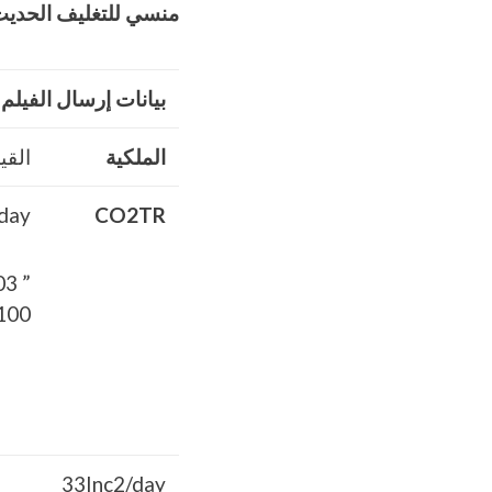
منسي للتغليف الحديث 
بيانات إرسال الفيل
الملكية
القي
/day
CO2TR
00 % RH
33Inc2/day