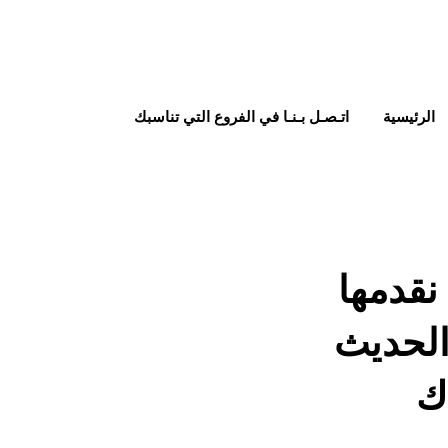
الرئيسية
اتـصـل بـنـا في الفروع التي تناسبك
Tri – Shiel التى نقدمها
الحديث
ك