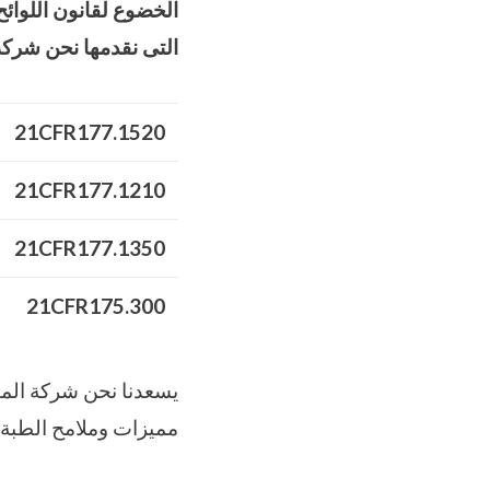
الخضوع لقانون اللوائح
التى نقدمها نحن شركة
21CFR177.1520
21CFR177.1210
21CFR177.1350
21CFR175.300
مميزات وملامح الطبة Eva Solid