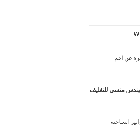
W
يف الحديث M2Pack.com نبذة مختصرة عن أهم
مهندس منسي للتغليف
اتير الساخنة