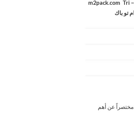
m2pack.com
Tri –
 تو باك
ديث M2Pack.com ان نقدم وصفاً مختصراً عن أهم