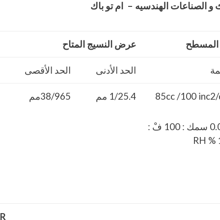
و الصناعات الهندسيه – ام تو باك
م المسطح
عرض النسيج المتاح
مة
الحد الأدنى
الحد الأقصى
85cc /100 inc2
1/25.4 مم
38/965مم
” 0.03 سمك : 100 فْ :
1
R