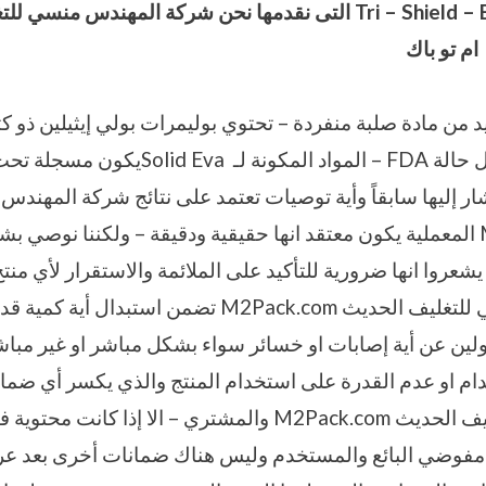
Tri – Shield – 
التى نقدمها نحن شركة المهندس منسي للتغ
ام تو باك
ار إليها سابقاً وأية توصيات تعتمد على نتائج شركة المهند
الحديث M2Pack.com المعملية يكون معتقد انها حقيقية ودقيقة – ولكننا نوصي ب
يشعروا انها ضرورية للتأكيد على الملائمة والاستقرار لأي من
شركة المهندس منسي للتغليف الحديث M2Pack.com تضمن استب
ن عن أية إصابات او خسائر سواء بشكل مباشر او غير مبا
خدام او عدم القدرة على استخدام المنتج والذي يكسر أي ضم
المهندس منسي للتغليف الحديث M2Pack.com والمشتري – الا إذا ك
 مفوضي البائع والمستخدم وليس هناك ضمانات أخرى بعد عر