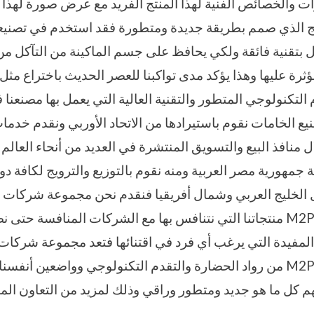
ت والخصائص الفنية لهذا المنتج الفريد مع عرض صورة لهذا ا
نتج الذي صمم بطريقة جديدة ومتطورة فقد استخدم في تصنيع
ل بتقنية فائقة ولكي يحافظ على جسم الماكينة من التآكل م
ؤثرة عليها وهذا يؤكد مدى تواكبنا للعصر الحديث باختراع مثل
 التكنولوجي المتطور والتقنية العالية التي يعمل بها مصنعن
يع الخامات نقوم باستيرادها من الاتحاد الأوربي ونقدم خدما
ال منافذ البيع والتسويق المنتشرة في العديد من أنحاء العال
جمهورية مصر العربية ومنه نقوم بالتوزيع والترويج لكافة دول
الخليج العربي وشمال أفريقيا فنقدم نحن مجموعة شركات
للتغليف الحديث M2PACK منتجاتنا التي نتنافس بها مع الشركات المنافسة
المفيدة التي يرغب أي فرد في اقتنائها فتعد مجموعة شرك
للتغليف الحديث M2PACK من رواد الحضارة والتقدم التكنولوجي وواضعين أ
 كل ما هو جديد ومتطور وراقي وذلك لمزيد من التعاون المثم