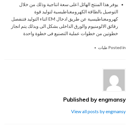
يوفر هذا المنتج الهائل اعلى سعة انتاجية وذلك من خلال
التوصيل بالطاقة الكهرومغناطيسية لتوليد قوة
كهرومغناطيسية عن طريق ادخال EM اثناء التوليد فتنفصل
رقائق الالومنيوم والورق الداخلى بشكل الى وبذلك يتم انجاز
خطوتين من خطوات عملية التصنيع فى خطوة واحدة
Posted in
طبات
PE وPP
,
pe
Tagged
pp
,
,
الاندكشن الزجاج
,
التعبئة
والتغليف
,
التغليف الحديث
,
الصناعات الهندسيه
,
الصناعات الهندسيه والتغليف
,
القارورات
,
القنينات
,
المهندس منسي
,
المهندس منسي لتوريد مستلزمات
التغليف
,
ام تو باك
,
ام تو باك للصناعات الهندسيه
,
توريد جميع مستلزمات التغليف الحديث – شركة
المهندس منسي ام تو باك
,
شركة المهندس منسي
,
طبة
,
طبة الاندكشن للزجاجات
,
غطاء
,
غطاء – طبة
,
engmansy
Published by
غطاء – طبة الاندكشن للزجاجات
,
غطاء الاندكشن
,
قارورات الزجاج
,
قارورات وقنينات زجاج
,
قالنينات
View all posts by engmansy
الزجاج
,
مستلزمات التغليف الحديث
,
مواد التعبئة
,
مواد التعبئة و التغليف