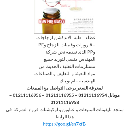
غطاء – طبة- الاندكشن لزجاجات
– قارورات وقنينات للزجاج وPE
وPP الذى نقدمه نحن شركة
المهندس منسي لتوريد جميع
مستلزمات التغليف الحديث من
مواد التعبئة و التغليف و الصناعات
الهندسيه – ام تو باك
لمعرفة السعر يرجى التواصل مع المبيعات
موبايل 01211116954 – 01211116955 – 01211116956
–
01211116958
ستجد تليفونات المبيعات و عناوين و لوكيشنات فروع الشركة في
هذا الرابط
https://goo.gl/en7xfB