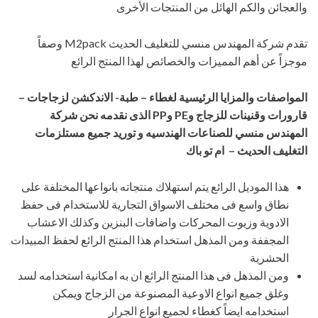
والعجائن والكم الهائل من المنتجات الأخرى
تقدم شركة المهندس منسي للتغليف الحديث M2pack وصفاً
موجزاً عن أهم المميزات والخصائص لهذا المنتج الرائع
المواصفات والمزايا الرئيسية
لغطاء – طبة- الاندكشن لزجاجات –
قارورات وقنينات للزجاج و
PE
و
PP
الذى نقدمه
نحن شركة
المهندس منسي للصناعات الهندسيه و توريد جميع مستلزمات
التغليف الحديث – ام تو باك
هذا الموديل الرائع يتم استهلاك منتجاته بانواعها المختلفة على
نطاق واسع فى مختلف الاسواق التجارية للاستخدام فى حفظ
الادوية وزيوت المحركات واضافات البنزين وكذلك الاعشاب
المجففة ومن المذهل استخدام هذا المنتج الرائع لحفظ المبيدات
الحشرية
ومن المذهل فى هذا المنتج الرائع ان به امكانية استخدامه لسد
وغلق جميع انواع الاوعية المصنوعة من الزجاج ويمكن
استخدامه ايضاً كغطاء لجميع انواع الجرار