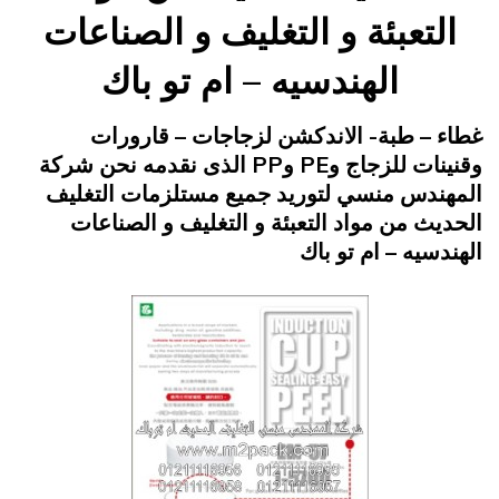
التعبئة و التغليف و الصناعات
الهندسيه – ام تو باك
Posted
يناير 25, 2015
engmansy
by
غطاء – طبة- الاندكشن لزجاجات – قارورات
on
وقنينات للزجاج وPE وPP الذى نقدمه نحن شركة
المهندس منسي لتوريد جميع مستلزمات التغليف
الحديث من مواد التعبئة و التغليف و الصناعات
الهندسيه – ام تو باك