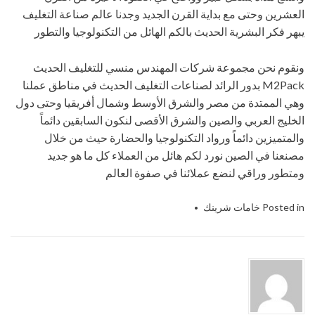
العشرين وحتى مع بداية القرن الجديد وجدنا عالم صناعة التغليف
يبهر فكر البشرية الحديث بالكم الهائل من التكنولوجيا والتطور
ونقوم نحن مجموعة شركات المهندس منسي للتغليف الحديث
M2Pack بدور الرائد لصناعات التغليف الحديث في مناطق عملنا
وهي الممتدة من مصر والشرق الأوسط وشمال أفريقيا وحتى دول
الخليج العربي والصين والشرق الأقصى لنكون السابقين دائماً
والمتميزين دائماً ورواد التكنولوجيا والحضارة حيث من خلال
مصنعنا في الصين نورد لكم هائل من العملاء كل ما هو جديد
ومتطور وراقي لنضع عملائنا في صفوة العالم
Posted in
خامات شرينك
Tagged
المهندس منسي للتعبئة والتغليف
ام تو باك
,
شركة المهندس منسي لتوريد
جميع مستلزمات التغليف الحديث
,
شركة
المهندس منسي للصناعات الهندسيه
,
شركة
المهندس منسي للصناعات الهندسيه والتعبئة
والتغليف
,
شركة المهندس منسي لمواد و
خامات التعبئة والتغليف و ماكينات التعبئة