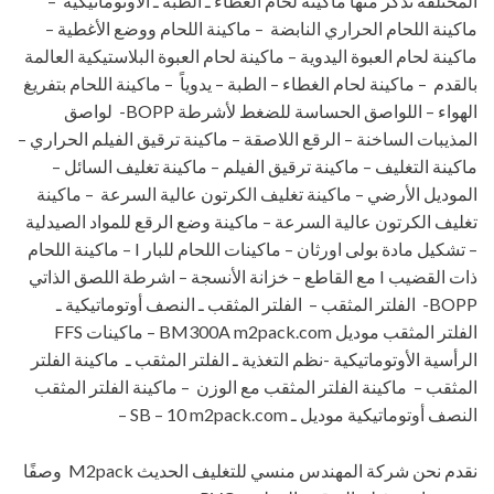
المختلفة نذكر منها ماكينة لحام الغطاء ـ الطبة ـ الأوتوماتيكية –
ماكينة اللحام الحراري النابضة – ماكينة اللحام ووضع الأغطية –
ماكينة لحام العبوة اليدوية – ماكينة لحام العبوة البلاستيكية العالمة
بالقدم – ماكينة لحام الغطاء – الطبة – يدوياً – ماكينة اللحام بتفريغ
الهواء – اللواصق الحساسة للضغط لأشرطة BOPP- لواصق
المذيبات الساخنة – الرقع اللاصقة – ماكينة ترقيق الفيلم الحراري –
ماكينة التغليف – ماكينة ترقيق الفيلم – ماكينة تغليف السائل –
الموديل الأرضي – ماكينة تغليف الكرتون عالية السرعة – ماكينة
تغليف الكرتون عالية السرعة – ماكينة وضع الرقع للمواد الصيدلية
– تشكيل مادة بولى اورثان – ماكينات اللحام للبار I – ماكينة اللحام
ذات القضيب I مع القاطع – خزانة الأنسجة – اشرطة اللصق الذاتي
BOPP- الفلتر المثقب – الفلتر المثقب ـ النصف أوتوماتيكية ـ
الفلتر المثقب موديل BM300A m2pack.com – ماكينات FFS
الرأسية الأوتوماتيكية -نظم التغذية ـ الفلتر المثقب ـ ماكينة الفلتر
المثقب – ماكينة الفلتر المثقب مع الوزن – ماكينة الفلتر المثقب
النصف أوتوماتيكية موديل ـ SB – 10 m2pack.com –
نقدم نحن شركة المهندس منسي للتغليف الحديث M2pack وصفًا