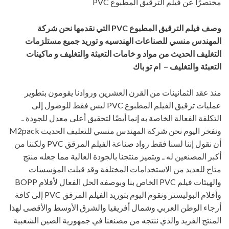
مختصرًا عن فيلم الترقيق المطبوع PVC
وصف فيلم الترقيق المطبوع
PVC
التي نقدمها
نحن شركة
المهندس منسي للصناعات الهندسيه و توريد جميع مستلزمات
التغليف الحديث من مواد و خامات التعبئة والتغليف و ماكينات
التعبئة والتغليف – ام تو باك
منذ عقد الثمانينات من القرن العشرين وروادنا يقومون بتطوير
عمليات ترقيق الفيلم المطبوع PVC ليس فقط للوصول إلى
التكلفة الفعالة الخاصة به إنما أيضًا لتحقيق أعلى معدل للجودة ـ
ونفخر اليوم نحن شركة المهندس منسي للتغليف الحديث M2pack
أن نقول إننا لسنا فقط رواد صناعة الفيلم المرقق PVC ولكننا من
أكبر المصنعين له ـ ويتميز منتجنا بالجودة العالية مما جعله منتج
متاح للعديد من الاستخدامات المختلفة وقد قبلت المؤسسات
والهيئات فيلم PVC الخاص بنا وبوصفه الحل الفعال لأفلام BOPP
وأفلام البوليستر ونقوم اليوم بتوريد الفيلم المرقق PVC إلى كافة
أرجاء الوطن العربي وشمال أفريقيا والشرق الأوسط والأقصى لهذا
المنتج الفريد والذي ننتجه من مصنعنا في جمهورية الصين الشعبية