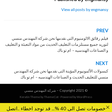
View all posts by engmansy
PREV
تصفّح
المقالات
فيلم رقائق الالومنيوم التى نقدمها نحن شركة المهندس منسي
لتوريد جميع مستلزمات التغليف الحديث من مواد التعبئة و التغليف
و الصناعات الهندسيه – ام تو باك
NEXT
كبسولات الألمونيوم المؤينة التى نقدمها نحن شركة المهندس
منسي للتغليف الحديث و الصناعات الهندسيه – ام تو باك
© Copyright 2021 –
شركة المهندس منسي
Keratin Theme by
ThemeCot
⋅
Powered by
WordPress
خصومات تصل الى 40 %... قد توجد اخطاء ..اتصل