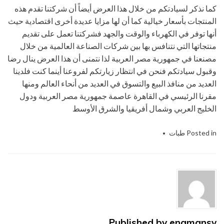
كما نذكر لسيادتكم من خلال هذا العرض أيضاً أن شركتنا تقدم هذه
المنتجات بأسعار خيالية كما أن لها مزايا عديدة أخرى اقتصادية حيث
أنها توفر في الكهرباء والوقت والجهد فشركتنا تعمل على تقديم
منتجاتها التي نتنافس بها بين شركات الصناعة العالمية من خلال
مصنعنا في جمهورية مصر العربية لذا نتمنى أن هذا العرض ينال رضا
وقبول سيادتكم فنحن في انتظار زيارتكم لفروعنا أينما كنت فلدينا
العديد من منافذ البيع والتسوق في العديد من أنحاء العالم ومنها
مقرنا الرئيسي في القاهرة عاصمة جمهورية مصر العربية ودول
الخليج العربي وشمال أفريقيا والشرق الأوسط
Posted in
طبات
pet
Tagged
,
الالمونيوم
,
التى
,
الحديث
,
الصناعات
,
المهندس
,
الهندسيه
,
ام
,
باك
,
تو
,
رقائق
,
شركة
,
فيلم
,
لحام
,
للتغليف
,
منسي
,
نحن
,
نقدمها
,
و
Published by
engmansy