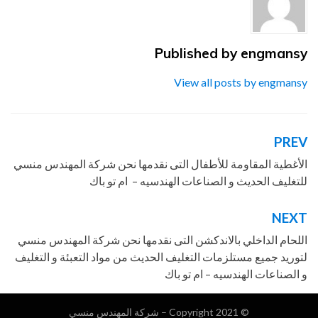
للتغليف الحديث – ام تو باك
,
شركة
المهندس منسي للصناعات الهندسيه ام تو
باك
,
شركة المهندس منسي للصناعات
engmansy
Published by
الهندسيه والتعبئة والتغليف
,
فيلم PVC
,
فيلم
PVC المهندس منسي ام تو باك
,
فيلم PVC
View all posts by engmansy
شركة المهندس منسي
PREV
تصفّح
المقالات
الأغطية المقاومة للأطفال التى نقدمها نحن شركة المهندس منسي
للتغليف الحديث و الصناعات الهندسيه – ام تو باك
NEXT
اللحام الداخلي بالاندكشن التى نقدمها نحن شركة المهندس منسي
لتوريد جميع مستلزمات التغليف الحديث من مواد التعبئة و التغليف
و الصناعات الهندسيه – ام تو باك
© Copyright 2021 –
شركة المهندس منسي