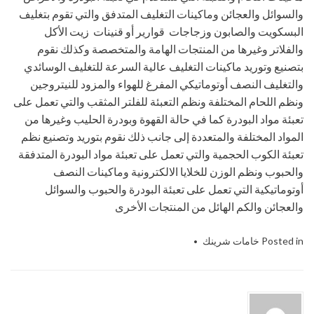
والسوائل والعجائن وماكينات التغليف المتدفق والتي تقوم بتغليف
البسكويت والصابون وزجاجات قوارير أو قنينات زيت الأكل
والفلاتر وغيرها من المنتجات الهامة والمتخصصة وكذلك نقوم
بتصنيع وتوريد ماكينات التغليف عالية السرعة للتغليف الوسائدي
والتغليف النصف أوتوماتيكي المفرغ للهواء والمزود للنيتروجين
ونظم اللحام المختلفة ونظم التعبئة للفلتر المثقب والتي تعمل على
تعبئة مواد البودرة كما في حالة القهوة وبودرة الحليب وغيرها من
المواد المختلفة والمتعددة إلى جانب ذلك نقوم بتوريد وتصنيع نظم
تعبئة الكوب الحجمية والتي تعمل على تعبئة مواد البودرة المتدفقة
والحبوب ونظم الوزن للخلايا الالكترونية وماكينات النصف
أوتوماتيكية التي تعمل على تعبئة البودرة والحبوب والسوائل
والعجائن والكم الهائل من المنتجات الأخرى
Posted in
خامات شرينك
Tagged
الصناعات الهندسيه - ام تو باك
,
المهندس منسي ام تو باك
,
شركة المهندس
منسي
,
شركة المهندس منسي للتعبئة و
التغليف الحديث
,
شركة المهندس منسي
للتغليف الحديث
,
شركة المهندس منسي