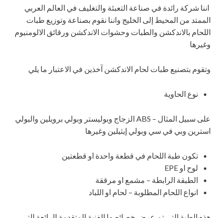
اننا شركة رائدة في صناعة التعبئة والتغليف في العالم العربي
الممتد من المحيط إلى الخليج واننا نقوم بصناعة وتوزيع طبات
اللحام بالاندكشن والطبات وحشوات الاندكشن ورقائق الالومنيوم
وغيرها
وتقوم بتصنيع طبات لحام الاندكشن آخذين في الاعتبار ما يلي
نوع الحاوية
على سبيل المثال – ABS الزجاج وبوليستر وبولي برويلين والبولي
استرين وبي في سي وبولي إيثيلين وغيرها
تكون طبة اللحام في قطعة واحدة او قطعتين
لوح او EPE
الطبقة الرابطة – مشمع او مرققة
انواع اللحام المطلوبة – لحام او اللباد
هذه الطبة التي تم عرض خصائصها الفنية المتقدمة الرائعة التي