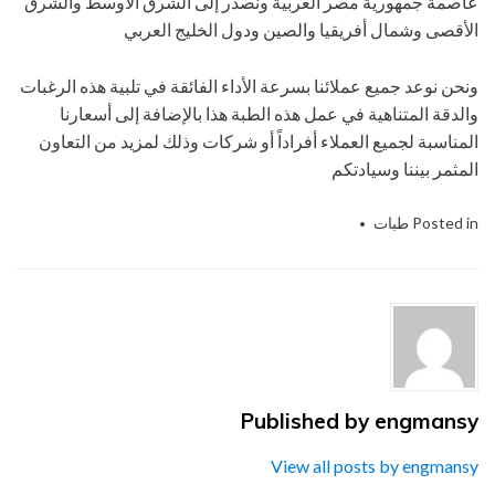
عاصمة جمهورية مصر العربية ونصدر إلى الشرق الأوسط والشرق
الأقصى وشمال أفريقيا والصين ودول الخليج العربي
ونحن نوعد جميع عملائنا بسرعة الأداء الفائقة في تلبية هذه الرغبات
والدقة المتناهية في عمل هذه الطبة هذا بالإضافة إلى أسعارنا
المناسبة لجميع العملاء أفراداً أو شركات وذلك لمزيد من التعاون
المثمر بيننا وسيادتكم
Posted in
طبات
Tagged
الاندكشن
,
التعبئة
,
التغليف
,
التى
,
الحديث
,
المنسي
,
المهندس
,
الهندسيه
,
ام
,
باك
,
تو
,
توريد
,
جميع
,
خامات
,
شركة
,
لحامات
,
للصناعات
,
ماكينات
,
مستلزمات
,
من
,
مواد
,
نحن
,
نقدمها
,
و
,
والحشوات
,
وحشوات
,
وطبات
Published by
engmansy
View all posts by engmansy