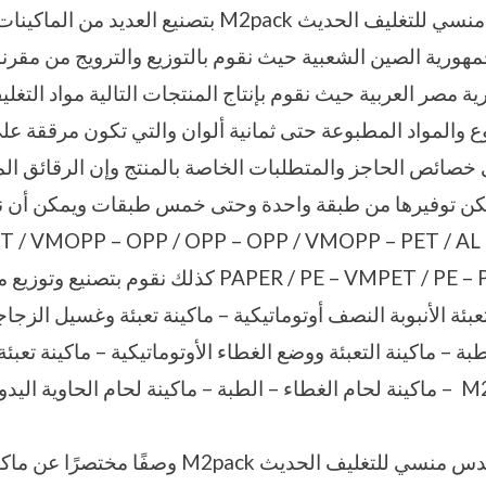
تقوم شركة المهندس منسي للتغليف الحديث M2pack بتصنيع ال
هورية الصين الشعبية حيث نقوم بالتوزيع والترويج من مقرن
 مصر العربية حيث نقوم بإنتاج المنتجات التالية مواد التغلي
وع والمواد المطبوعة حتى ثمانية ألوان والتي تكون مرققة ع
ى خصائص الحاجز والمتطلبات الخاصة بالمنتج وإن الرقائق ال
مكن توفيرها من طبقة واحدة وحتى خمس طبقات ويمكن أن ن
ET / VMOPP – OPP / OPP – OPP / VMOPP – PET / AL – FO
PAPER / PE – VMPET / PE – PET / PAPER / HMA كذلك نقوم 
 تعبئة الأنبوبة النصف أوتوماتيكية – ماكينة تعبئة وغسيل الزجاج
ة – ماكينة التعبئة ووضع الغطاء الأوتوماتيكية – ماكينة تعبئ
ة اليدوية
نقدم نحن شركة المهندس منسي للتغليف الحديث M2pack 