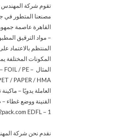
مصنعنا المتطور في جم
القاهرة عاصمة جمهورية
– مواد الترقيق المطب
المنتظم بالاعتماد عل
المكونات المختلفة ي
المثال IL / PE
العاملة يدويًا – ماكينة
القنينة ووضع غطاء – طب
M2pack.com EDFL – 1 – ماكينة لحام الغطاء – الطبة – ماكينة لحام الحاوي