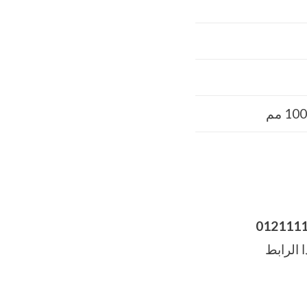
012111
 الرابط