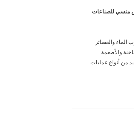
س منسي للصناعات
ب الماء والعصائر
اخنة والأطعمة
يد من أنواع عمليات
,
الصناعات
م تو
,
ام تو باك
,
توريد جميع
 باك
,
شركة المهندس منسي
,
شركة
 اللحام
,
ماكينة اللحام موديل
اد التعبئة
,
مواد التعبئة و التغليف