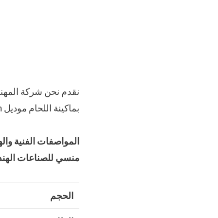
بماكينة اللحام موديل M2pack.com
المواصفات الفنية واله
منسي للصناعات الهندس
الحجم