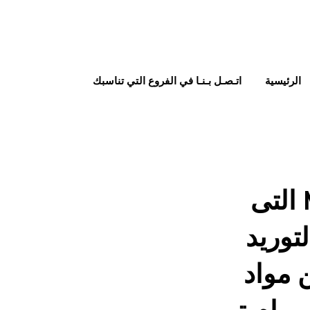
الرئيسية
اتـصـل بـنـا في الفروع التي تناسبك
ماكينة اللحام موديل M2pack.com التى
توريد
 مواد