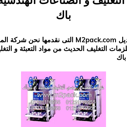
و التغليف و الصناعات الهندسيه 
باك
Posted
يناير 26, 2015
engmansy
by
on
ماكينة اللحام موديل M2pack.com التى نقدمها ن
زمات التغليف الحديث من مواد التعبئة و التغ
باك