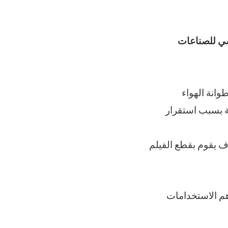
سي للصناعات
انة الهواء
ة بسبب استقرار
وف يقوم بقطع الفيلم
 M2pack سردًا موجزًا عن أهم الاستخدامات