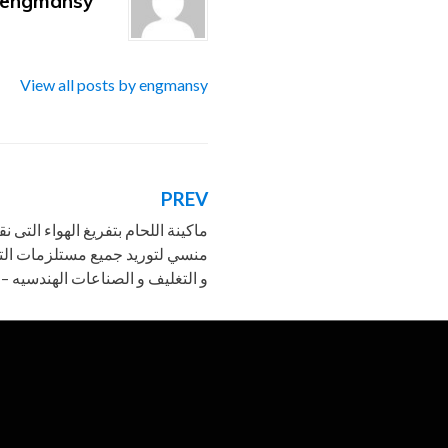
engmansy
View all posts by engmansy
PREV
تصفّح
ماكينة اللحام بتفريغ الهواء التى
المقالات
منسي لتوريد جميع مستلزمات التغ
و التغليف و الصناعات الهندسيه – ا