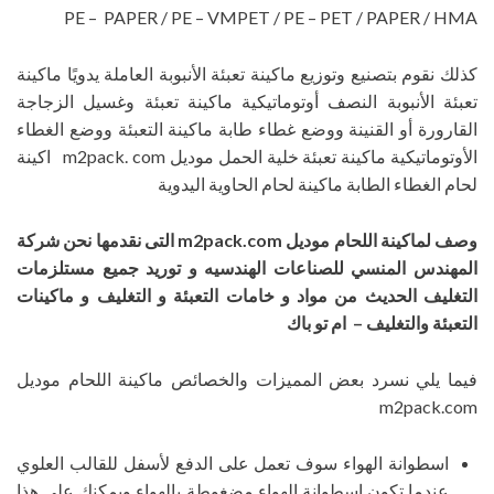
PE – PAPER / PE – VMPET / PE – PET / PAPER / HMA
كذلك نقوم بتصنيع وتوزيع ماكينة تعبئة الأنبوبة العاملة يدويًا ماكينة
تعبئة الأنبوبة النصف أوتوماتيكية ماكينة تعبئة وغسيل الزجاجة
القارورة أو القنينة ووضع غطاء طابة ماكينة التعبئة ووضع الغطاء
الأوتوماتيكية ماكينة تعبئة خلية الحمل موديل m2pack. com اكينة
لحام الغطاء الطابة ماكينة لحام الحاوية اليدوية
وصف لماكينة اللحام موديل
m2pack.com
التى نقدمها نحن شركة
المهندس المنسي للصناعات الهندسيه و توريد جميع مستلزمات
التغليف الحديث من مواد و خامات التعبئة و التغليف و ماكينات
التعبئة والتغليف – ام تو باك
فيما يلي نسرد بعض المميزات والخصائص ماكينة اللحام موديل
m2pack.com
اسطوانة الهواء سوف تعمل على الدفع لأسفل للقالب العلوي
عندما تكون اسطوانة الهواء مضغوطة بالهواء ويمكنك على هذا