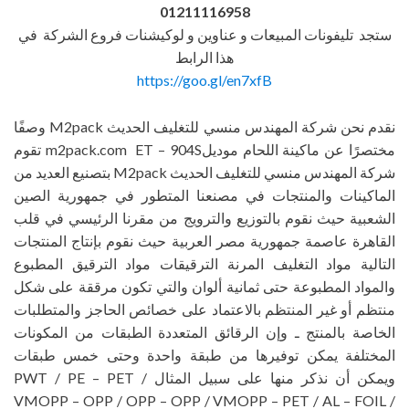
01211116958
ستجد تليفونات المبيعات و عناوين و لوكيشنات فروع الشركة في
هذا الرابط
https://goo.gl/en7xfB
نقدم نحن شركة المهندس منسي للتغليف الحديث M2pack وصفًا
مختصرًا عن ماكينة اللحام موديلm2pack.com
ET – 904S تقوم
شركة المهندس منسي للتغليف الحديث M2pack بتصنيع العديد من
الماكينات والمنتجات في مصنعنا المتطور في جمهورية الصين
الشعبية حيث نقوم بالتوزيع والترويج من مقرنا الرئيسي في قلب
القاهرة عاصمة جمهورية مصر العربية حيث نقوم بإنتاج المنتجات
التالية مواد التغليف المرنة الترقيقات مواد الترقيق المطبوع
والمواد المطبوعة حتى ثمانية ألوان والتي تكون مرققة على شكل
منتظم أو غير المنتظم بالاعتماد على خصائص الحاجز والمتطلبات
الخاصة بالمنتج ـ وإن الرقائق المتعددة الطبقات من المكونات
المختلفة يمكن توفيرها من طبقة واحدة وحتى خمس طبقات
ويمكن أن نذكر منها على سبيل المثال PWT / PE – PET /
VMOPP – OPP / OPP – OPP / VMOPP – PET / AL – FOIL /