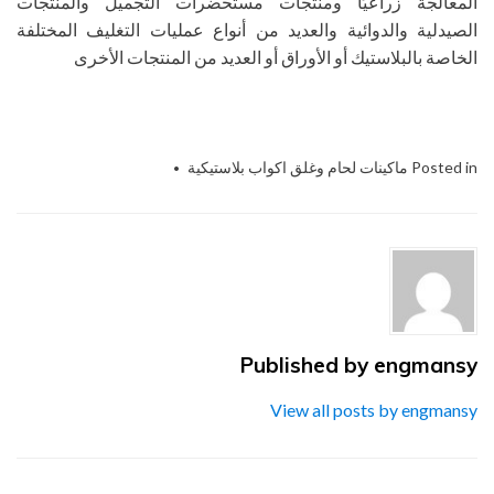
المعالجة زراعيًا ومنتجات مستحضرات التجميل والمنتجات
الصيدلية والدوائية والعديد من أنواع عمليات التغليف المختلفة
الخاصة بالبلاستيك أو الأوراق أو العديد من المنتجات الأخرى
Posted in
ماكينات لحام وغلق اكواب بلاستيكية
Tagged
التغليف
الحديث
,
التغليف و
ماكينات التعبئة
,
ام تو
باك
,
توريد مستلزمات
التغليف
,
شركة
المهندس
,
ماكينة
اللحام
,
منسي
للصناعات الهندسيه
,
engmansy
Published by
مواد و خامات التعبئة
,
موديلm2pack.com
View all posts by engmansy
ET – 904S