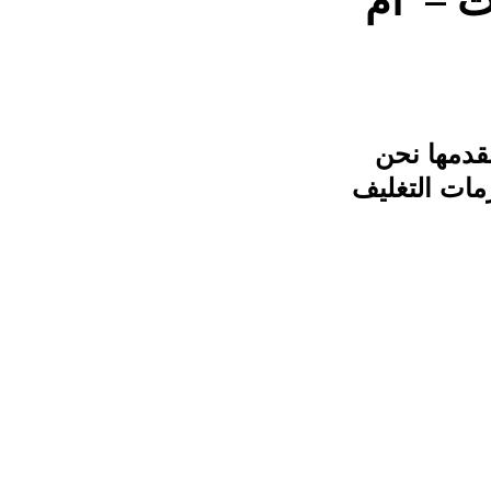
ث – ام
توماتيكية موديل m2pack.com التى نقدمها نحن
مات التغليف