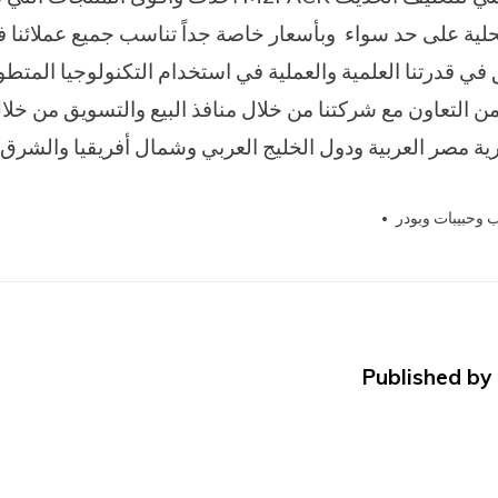
محلية على حد سواء وبأسعار خاصة جداً تناسب جميع عملائنا 
في قدرتنا العلمية والعملية في استخدام التكنولوجيا المتط
 من التعاون مع شركتنا من خلال منافذ البيع والتسويق من خل
ة مصر العربية ودول الخليج العربي وشمال أفريقيا والشرق
ب وحبيبات وبودر
m2packcom
Tagged
,
الأوتوماتيكية
,
التغليف
,
التى
,
الحبوب
,
تغليف
,
تو
,
توريد
,
جميع
,
شركة
,
للصناعات
,
ماكينة
,
مستلزمات
Published by