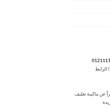
012111
 الرابط
لتغليف الحديث M2Pack شرحاً مختصراً عن ماكينة تغليف
يدة