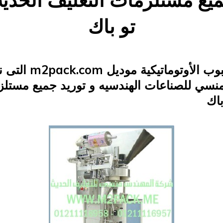
ميع مستلزمات التغليف الحدي
تو باك
Posted
يونيو 27, 2015
engmansy
by
on
ماكينة تغليف الحبوب الأو
سي للصناعات الهندسيه و توريد جميع مستلز
باك