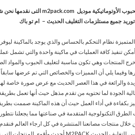
بوب الأوتوماتيكية موديل
m2pack.com
التى نقدمها نحن 
توريد جميع مستلزمات التغليف الحديث – ام تو باك
لمتميزة نظام التحكم بالحساس والذي يوجد بالماكينة ليوفر ال
مكن تنفيذ كافة العمليات في ماكينة واحدة والتي تشمل عملي
خرج المنتجات وهي تكون مناسبة لتغليف الحبوب والمواد الص
رها وفيما يلي أن المميزات والخصائص التي تم عرضها سابقاً 
ريدة والرائعة في هذا العصر الحديث مع عرض صورة خاصة لهذا
عالية الجودة لما تحتويه من تقدم مذهل حيث أنها تعمل بطري
تتميز بكفاءة في أداء العمل حيث أن هذه الماكينة صممت بطر
لطرق التكنولوجية المتقدمة في صناعتها مما يجعلنا نتطور تك
ن خلال منتجات مصانعنا المنتشرة في كل ارجاء العالم فنقد
شركات المهندس منسي للتغليف الحديث M2PACK أحدث وأقوى ا