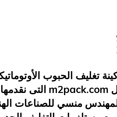
0 –
ينة تغليف الحبوب الأوتوماتيك
موديل m2pack.com التى ن
مهندس منسي للصناعات الهن