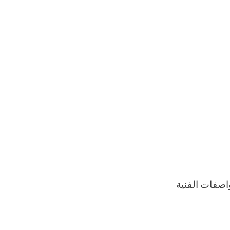
لتغليف الحديث M2Pack بيانات المواصفات الفنية