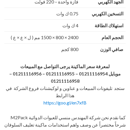
الكهربي
فازة واحدة – 220 فولت
ن الكهربي
0.75 ك وات
ك الطاقة
4 ك وات
العام
2400 × 800 × 1500 مم ( ل × ع × ع )
الوزن
800 كجم
لمعرفة سعر الماكينة يرجى التواصل مع المبيعات
01 – 01211116956
–
01211116958
ليفونات المبيعات و عناوين و لوكيشنات فروع الشركة في
هذا الرابط
https://goo.gl/en7xfB
كما نقدم نحن شركة المهندس منسي للعبوات الدوائية M2Pack
ختصراً عن وصف واهم استخدامات ماكينة تغليف السلوفان