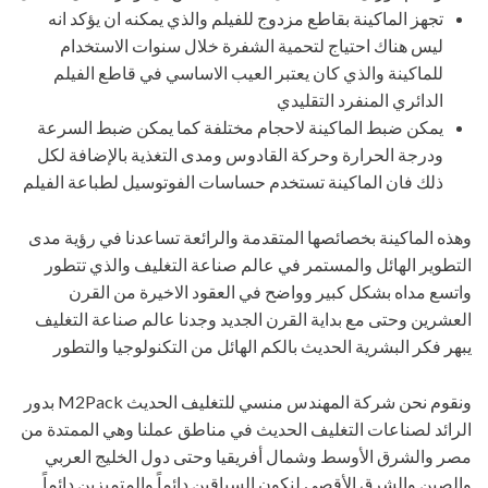
 الماكينة بقاطع مزدوج للفيلم والذي يمكنه ان يؤكد انه
 هناك احتياج لتحمية الشفرة خلال سنوات الاستخدام
اكينة والذي كان يعتبر العيب الاساسي في قاطع الفيلم
ئري المنفرد التقليدي
ن ضبط الماكينة لاحجام مختلفة كما يمكن ضبط السرعة
جة الحرارة وحركة القادوس ومدى التغذية بالإضافة لكل
 فان الماكينة تستخدم حساسات الفوتوسيل لطباعة الفيلم
ماكينة بخصائصها المتقدمة والرائعة تساعدنا في رؤية مدى
 الهائل والمستمر في عالم صناعة التغليف والذي تتطور
داه بشكل كبير وواضح في العقود الاخيرة من القرن
 وحتى مع بداية القرن الجديد وجدنا عالم صناعة التغليف
 البشرية الحديث بالكم الهائل من التكنولوجيا والتطور
ونقوم نحن شركة المهندس منسي للتغليف الحديث M2Pack بدور
لصناعات التغليف الحديث في مناطق عملنا وهي الممتدة من
شرق الأوسط وشمال أفريقيا وحتى دول الخليج العربي
الشرق الأقصى لنكون السباقين دائماً والمتميزين دائماً