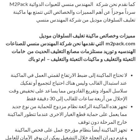
كما نقدم نحن شركة المهندس منسي للعبوات الدوائية M2Pack
وجزاً عن أهم المميزات والخصائص التي تتمتع بها ماكينة
السلوفان موديل من شركة المهندس منسي
وخصائص ماكينة تغليف السلوفان موديل
m2pac
التي نقدمها
نحن شركة المهندس منسي للصناعات
ه و توريد مستلزمات مصانع التغليف الحديث من خامات
والتغليف و ماكينات التعبئة والتغليف – ام تو باك
حتاج الماكينة إلى ضبط الارتفاع لقمتي العمل في الماكينة
 استبدال القالب وليس هناك احتياج لتجميع أو تفكيك
سل المواد وتفريغ القادوس مما يساعد على تخفيض وقت
لال من أربعة ساعات للقالب إلى 30 دقيقة فقط
 هذه الماكينة الرائعة نظام مزدوج للحماية من نوع جديد
 يعمل على حماية قطع الغيار الاخرى عندما تتطور الماكينة
ج المرحلة دون توقف
ز الماكينة أيضاً بنظام مؤرجح عمل على فحص الماكينة
م دوران العجلة خلال التشغيل يمكن ان يوفر الآمان للعامل