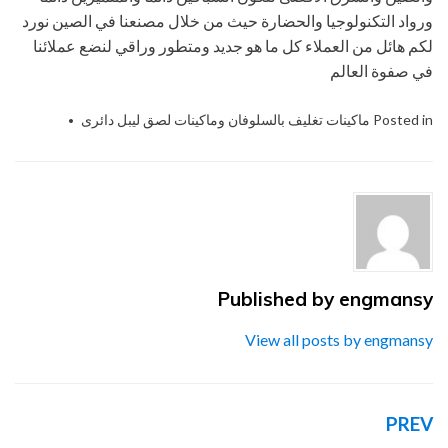
لتكنولوجيا والحضارة حيث من خلال مصنعنا في الصين نورد
ل من العملاء كل ما هو جديد ومتطور وراقي لنضع عملائنا
 العالم
Po
ماكينات تغليف بالسلوفان وماكينات لصق ليبل دائرى
Tagged
المهندس
منسي ام تو باك
خامات التعبئة
والتغليف و ماكينات
التعبئة والتغليف - ام
تو باك
,
المهندس
منسي لتوريد
مستلزمات مصانع
engm
Published by
التغليف الحديث من
خامات التعبئة
View all posts by e
والتغليف و ماكينات
التعبئة والتغليف - ام
تو باك
,
المهندس
منسي لخامات
التعبئة والتغليف و