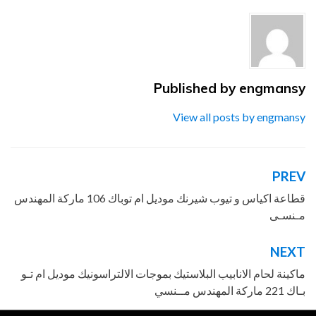
ماكينة
,
منــسى
Published by
engmansy
View all posts by engmansy
PREV
تصفّح
المقالات
قطاعة اكياس و تيوب شيرنك موديل ام توباك 106 ماركة المهندس
مـنسـى
NEXT
ماكينة لحام الانابيب البلاستيك بموجات الالتراسونيك موديل ام تـو
بـاك 221 ماركة المهندس مــنسي