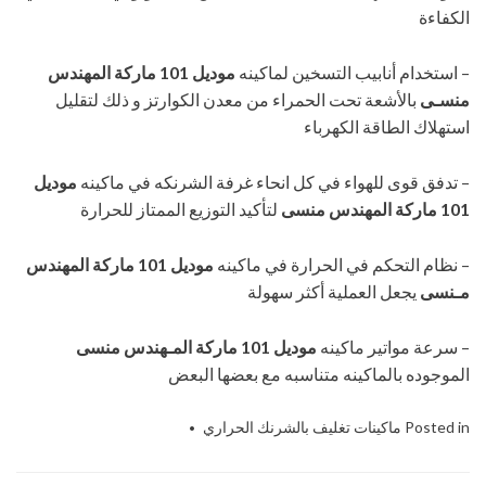
الكفاءة
– استخدام أنابيب التسخين لماكينه
موديل 101 ماركة المهندس
منسـى
بالأشعة تحت الحمراء من معدن الكوارتز و ذلك لتقليل
استهلاك الطاقة الكهرباء
– تدفق قوى للهواء في كل انحاء غرفة الشرنكه في ماكينه
موديل
101 ماركة المهندس منسى
لتأكيد التوزيع الممتاز للحرارة
– نظام التحكم في الحرارة في ماكينه
موديل 101 ماركة المهندس
مـنسى
يجعل العملية أكثر سهولة
– سرعة مواتير ماكينه
موديل 101 ماركة المـهندس منسى
الموجوده بالماكينه متناسبه مع بعضها البعض
Posted in
ماكينات تغليف بالشرنك الحراري
101ماركة
Tagged
,
الحرارية
,
المهندس
,
ام
,
تغليف
,
توباك
,
شيرنك
,