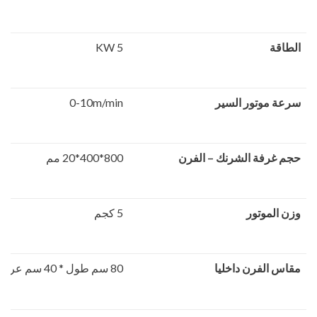
الطاقة
5 KW
سرعة موتور السير
0-10m/min
حجم غرفة الشرنك – الفرن
800*400*20 مم
وزن الموتور
5 كجم
مقاس الفرن داخلي
ا
80 سم طول * 40 سم عرض * 25 سم ارتفاع