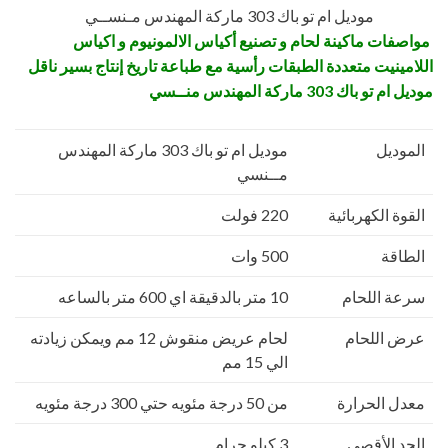
موديل ام تو باك 303 ماركة المهندس مـنســي
مواصفات ما
كينة لحام و تصنيع أكياس الالمونيوم و اكياس
اللامينيت متعددة الطبقات رأسية مع طباعة تاريخ إنتاج بسير ناقل
موديل ام تو باك 303 ماركة المهندس منــسي
الموديل
موديل ام تو باك 303 ماركة المهندس
مــنسي
القوة الكهربائية
220 فولت
الطاقة
500 وات
سرعة اللحام
10 متر بالدقيقة اي 600 متر بالساعه
عرض اللحام
لحام عريض منقوش 12 مم ويمكن زيادته
الي 15 مم
معدل الحرارة
من 50 درجة مئويه حتي 300 درجة مئويه
الحد الأقصى
3 كيلو جرام