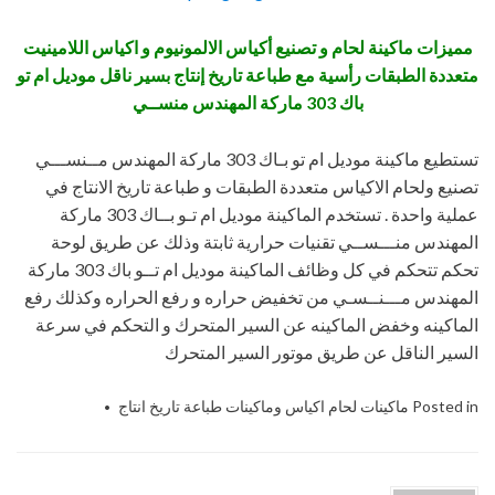
مميزات
ما
كينة لحام و تصنيع أكياس الالمونيوم و اكياس اللامينيت
متعددة الطبقات رأسية مع طباعة تاريخ إنتاج بسير ناقل موديل ام تو
باك 303 ماركة المهندس منســي
تستطيع ماكينة موديل ام تو بـاك 303 ماركة المهندس مــنســـي
تصنيع ولحام الاكياس متعددة الطبقات و طباعة تاريخ الانتاج في
عملية واحدة . تستخدم الماكينة موديل ام تـو بــاك 303 ماركة
المهندس منـــســي تقنيات حرارية ثابتة وذلك عن طريق لوحة
تحكم تتحكم في كل وظائف الماكينة موديل ام تــو باك 303 ماركة
المهندس مـــنــسـي من تخفيض حراره و رفع الحراره وكذلك رفع
الماكينه وخفض الماكينه عن السير المتحرك و التحكم في سرعة
السير الناقل عن طريق موتور السير المتحرك
Posted in
ماكينات لحام اكياس وماكينات طباعة تاريخ انتاج
Tagged
,
303
أكياس
,
إنتاج
,