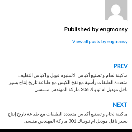
اكياس
,
الالمونيوم
,
الطبقات
,
اللامينيت
,
engmansy
Published by
المهندس
,
ام
,
باك
,
View all posts by engmansy
بسير
,
تاريخ
,
تصنيع
,
تو
,
رأسية
,
PREV
تصفّح
طباعة
,
لحام
,
المقالات
ماكينة لحام و تصنيع أكياس الالمنيوم فويل و اكياس التغليف
مـنســي
,
متعددة الطبقات رأسية مع نفخ الكيس مع طباعة تاريخ إنتاج بسير
ماركة
,
ناقل موديل ام تو باك 306 ماركة المهندس مــنسي
ماكينة
,
متعددة
,
مع
,
NEXT
موديل
,
ناقل
,
و
ماكينة لحام و تصنيع أكياس متعددة الطبقات مع طباعة تاريخ إنتاج
بسير ناقل موديل ام تـوبـاك 301 ماركة المهندس منـسى