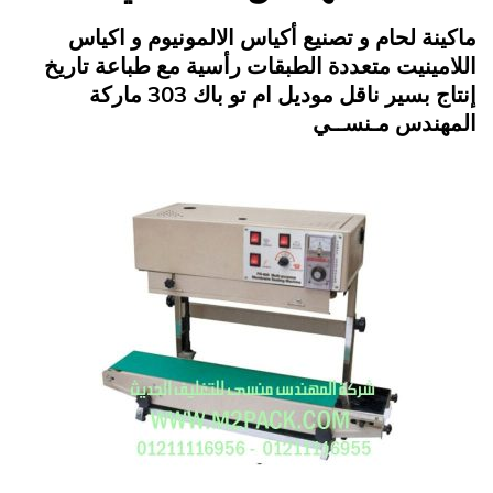
Posted
مايو 7, 2015
engmansy
by
ماكينة لحام و تصنيع أكياس الالمونيوم و اكياس
on
اللامينيت متعددة الطبقات رأسية مع طباعة تاريخ
إنتاج بسير ناقل موديل ام تو باك 303 ماركة
المهندس مـنســي