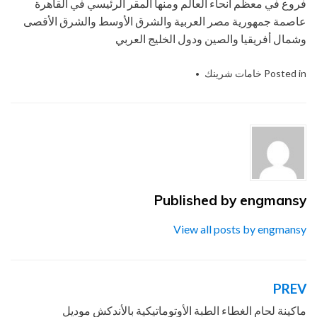
فروع في معظم أنحاء العالم ومنها المقر الرئيسي في القاهرة
عاصمة جمهورية مصر العربية والشرق الأوسط والشرق الأقصى
وشمال أفريقيا والصين ودول الخليج العربي
Posted in
خامات شرينك
Tagged
التعبئة
,
التغليف
,
الحديث
,
الشرنك
,
المجسمة
,
المهندس
,
الهندسيه
,
ام
,
باك
,
تو
,
توريد
,
خامات
,
سيليف
,
شركة
,
للصناعات
,
ماكينات
,
مستلزمات
,
مصانع
,
من
,
منسي
,
مواد
,
نحن
,
و
,
والتغليف
Published by
engmansy
View all posts by engmansy
PREV
تصفّح
المقالات
ماكينة لحام الغطاء الطبة الأوتوماتيكية بالأندكش موديل