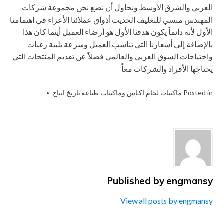
العربي والشرق الأوسط ونحاول أن نضع نحن مجموعة شركات
المهندس منسي للتغليف الحديث أذواق عملائنا الأعزاء في اهتمامنا
الأول لأنه دائماً يكون هدفنا الأول هو أرضاء العميل أينما كان هذا
بالإضافة إلى أسعارنا التي تناسب العميل وسرعة تلبية رغبات
واحتياجات السوق العربي والعالمي فضلاً عن تقديم المنتجات التي
يحتاجها الأفراد والشركات معاً
Posted in
ماكينات لحام اكياس وماكينات طباعة تاريخ انتاج
Tagged
الصناعات
الهندسيه
,
المنسي
للتغليف
الحديث
,
الوسادة
الكهربية
,
engmansy
Published by
ام تو باك
,
شركة
View all posts by engmansy
المهندس
,
نظم طباعة