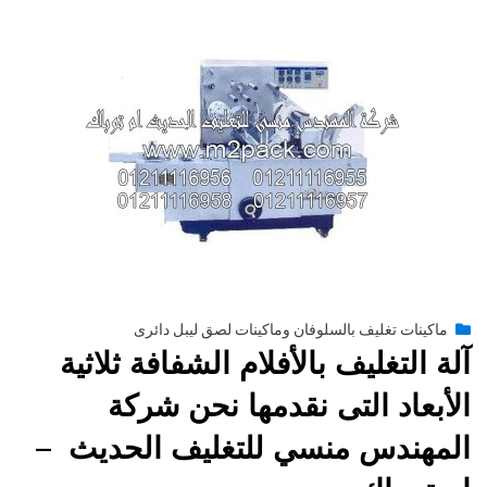
Posted
يناير 22, 2015
engmansy
by
ماكينات تغليف بالسلوفان وماكينات لصق ليبل دائرى
on
آلة التغليف بالأفلام الشفافة ثلاثية
الأبعاد التى نقدمها نحن شركة
المهندس منسي للتغليف الحديث –