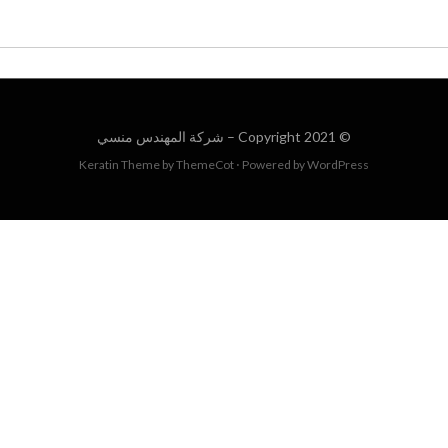
© Copyright 2021 –
شركة المهندس منسي
Keratin Theme by
ThemeCot
⋅
Powered by
WordPress