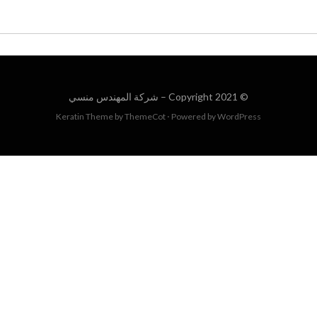
© Copyright 2021 –
شركة المهندس منسي
Keratin Theme by
ThemeCot
⋅
Powered by
WordPress