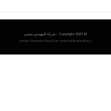
© Copyright 2021 –
شركة المهندس منسي
Keratin Theme by
ThemeCot
⋅
Powered by
WordPress