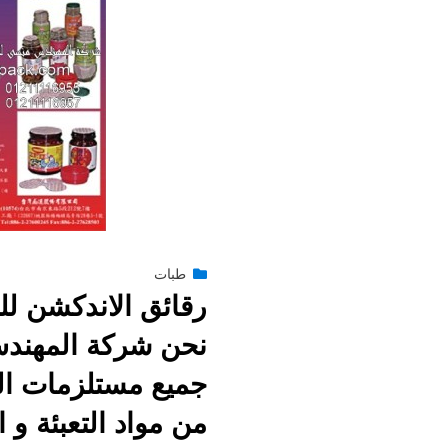
Posted
يناير 25, 2015
طبات
engmansy
by
رقائق الاندكشن لل
on
نحن شركة المهند
جميع مستلزمات ال
من مواد التعبئة و ا