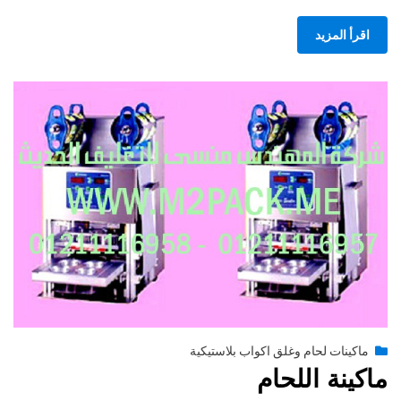
اقرأ المزيد
Posted
يونيو 29, 2015
engmansy
by
ماكينات لحام وغلق اكواب بلاستيكية
on
ماكينة اللحام