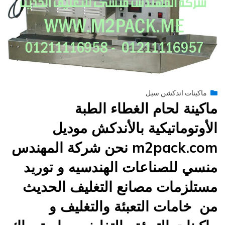
Posted
يونيو 29, 2015
engmansy
by
ماكينات اندكشن سيل
on
ماكينة لحام الغطاء الطبة
الأوتوماتيكية بالأندكش موديل
m2pack.com نحن شركة المهندس
منسي للصناعات الهندسيه و توريد
مستلزمات مصانع التغليف الحديث
من خامات التعبئة والتغليف و