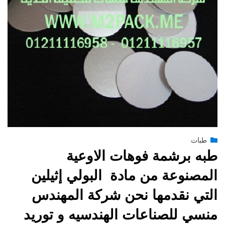
Posted
يوليو 14, 2015
طبات
engmansy
by
on
طبه برشمة فوهات الاوعية
المصنوعة من مادة البولي إثيلين
التي نقدمها نحن شركة المهندس
منسي للصناعات الهندسيه و توريد