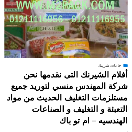
Posted
يوليو 13, 2015
engmansy
by
خامات شرينك
on
أفلام الشيرنك التى نقدمها نحن
شركة المهندس منسي لتوريد جميع
مستلزمات التغليف الحديث من مواد
التعبئة و التغليف و الصناعات
الهندسيه – ام تو باك