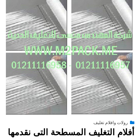
Posted
يونيو 29, 2015
engmansy
by
رولات وافلام تغليف
on
أفلام التغليف المسطحة التى نقدمها