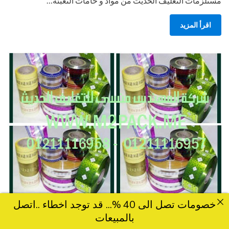
مستلزمات التغليف الحديث من مواد و خامات التعبئة…
اقرأ المزيد
خصومات تصل الى 40 %... قد توجد اخطاء ..اتصل
Posted
يونيو 29, 2015
engmansy
by
خامات شرينك
بالمبيعات
on
فيلم الترقيق المطبوع PVC التى