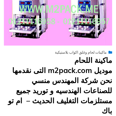
Posted
يونيو 29, 2015
engmansy
by
ماكينات لحام وغلق اكواب بلاستيكية
on
ماكينة اللحام
موديل m2pack.com التى نقدمها
نحن شركة المهندس منسي
للصناعات الهندسيه و توريد جميع
مستلزمات التغليف الحديث – ام تو
باك