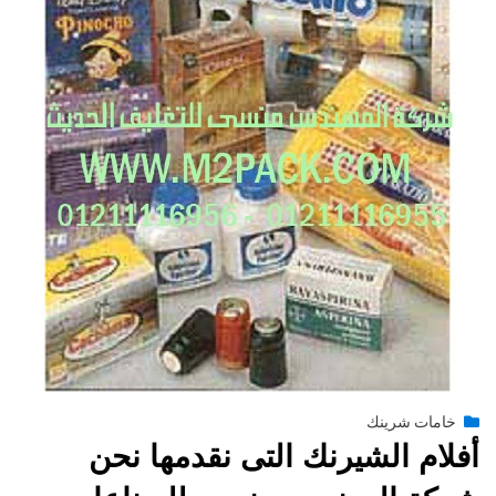
Posted
يونيو 29, 2015
engmansy
by
خامات شرينك
on
أفلام الشيرنك التى نقدمها نحن