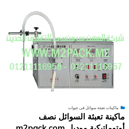
Posted
يونيو 29, 2015
engmansy
by
ماكينات تعبئة سوائل فى عبوات
on
ماكينة تعبئة السوائل نصف
أوتوماتيكية موديل m2pack.com