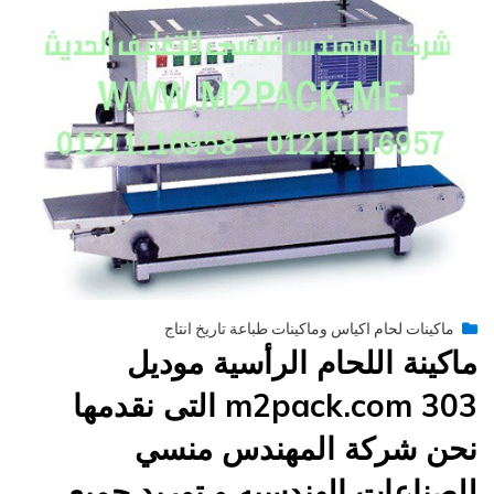
Posted
يونيو 29, 2015
engmansy
by
ماكينات لحام اكياس وماكينات طباعة تاريخ انتاج
on
ماكينة اللحام الرأسية موديل
m2pack.com 303 التى نقدمها
نحن شركة المهندس منسي
للصناعات الهندسيه و توريد جميع