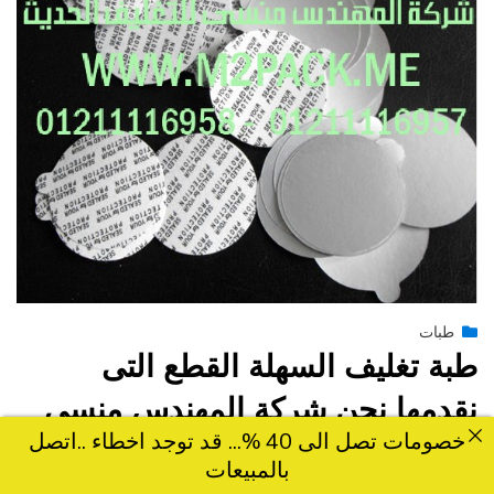
Posted
يونيو 27, 2015
طبات
engmansy
by
on
طبة تغليف السهلة القطع التى
نقدمها نحن شركة المهندس منسي
خصومات تصل الى 40 %... قد توجد اخطاء ..اتصل
للصناعات الهندسيه و توريد جميع
بالمبيعات