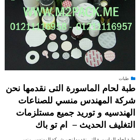
Posted
يونيو 28, 2015
طبات
engmansy
by
on
طبة لحام الماسورة التى نقدمها نحن
شركة المهندس منسي للصناعات
الهندسيه و توريد جميع مستلزمات
التغليف الحديث – ام تو باك
طبة لحام الماسورة التى نقدمها نحن شركة المهندس منسي