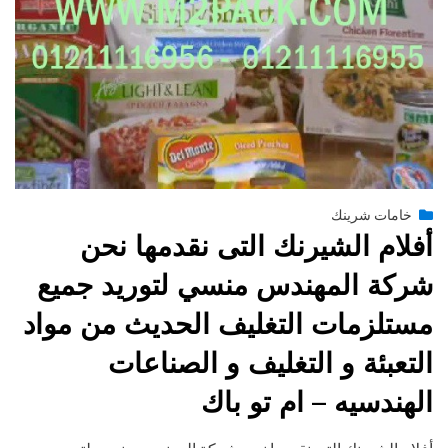
Posted
يوليو 13, 2015
engmansy
by
خامات شرينك
on
أفلام الشيرنك التى نقدمها نحن
شركة المهندس منسي لتوريد جميع
مستلزمات التغليف الحديث من مواد
التعبئة و التغليف و الصناعات
الهندسيه – ام تو باك