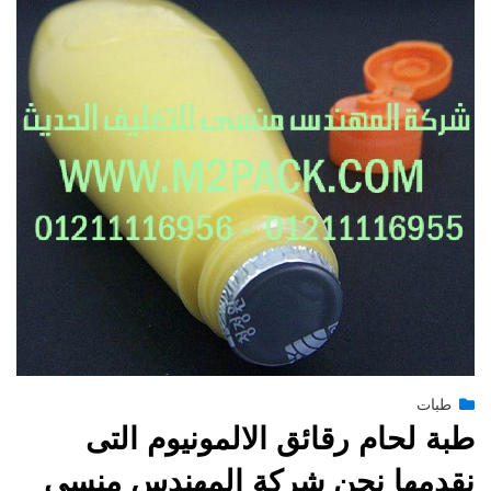
Posted
يونيو 28, 2015
طبات
engmansy
by
on
طبة لحام رقائق الالمونيوم التى
نقدمها نحن شركة المهندس منسي