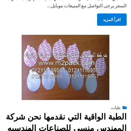
السعر يرجى التواصل مع المبيعات موبايل…
اقرأ المزيد
Posted
يناير 27, 2015
طبات
engmansy
by
on
الطبة الواقية التي نقدمها نحن شركة
المهندس منسي للصناعات الهندسيه