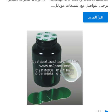
يرجى التواصل مع المبيعات موبايل…
اقرأ المزيد
Posted
يناير 28, 2015
طبات
engmansy
by