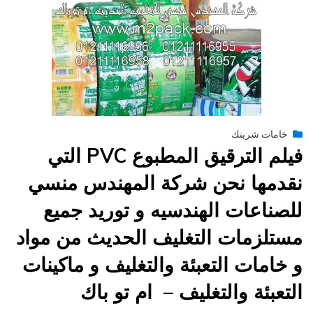
Posted
فبراير 22, 2015
engmansy
by
خامات شرينك
on
فيلم الترقيق المطبوع PVC التي
نقدمها نحن شركة المهندس منسي
للصناعات الهندسيه و توريد جميع
مستلزمات التغليف الحديث من مواد
و خامات التعبئة والتغليف و ماكينات
التعبئة والتغليف – ام تو باك