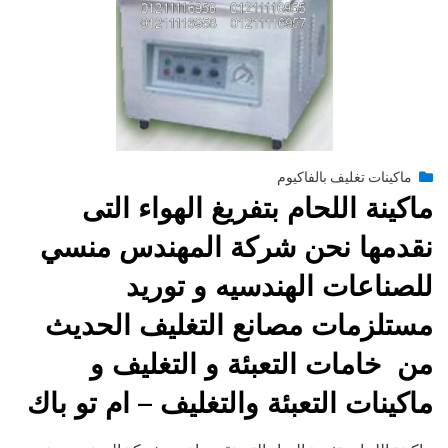
Posted
فبراير 14, 2015
engmansy
by
ماكينات تغليف بالفاكيوم
on
ماكينة اللحام بتفريغ الهواء التى
نقدمها نحن شركة المهندس منسي
للصناعات الهندسيه و توريد
مستلزمات مصانع التغليف الحديث
من خامات التعبئة و التغليف و
ماكينات التعبئة والتغليف – ام تو باك