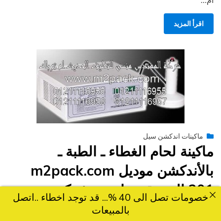
اقرأ المزيد
Posted
فبراير 10, 2015
engmansy
by
ماكينات اندكشن سيل
on
ماكينة لحام الغطاء ـ الطبة ـ
بالأندكشن موديل m2pack.com
201 التى نقدمها نحن شركة
خصومات تصل الى 40 %... قد توجد اخطاء ..اتصل
المهندس منسي للصناعات الهندسيه
بالمبيعات