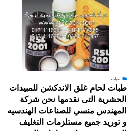
Posted
طبات
فبراير 15, 2015
engmansy
by
on
طبات لحام غلق الاندكشن للمبيدات
الحشرية التى نقدمها نحن شركة
المهندس منسي للصناعات الهندسيه
و توريد جميع مستلزمات التغليف