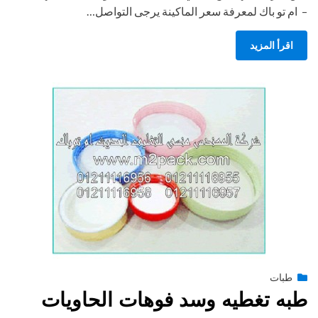
– ام تو باك لمعرفة سعر الماكينة يرجى التواصل…
اقرأ المزيد
Posted
طبات
فبراير 15, 2015
engmansy
by
on
طبه تغطيه وسد فوهات الحاويات