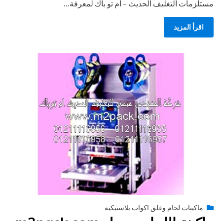
مستلزمات التغليف الحديث – ام تو باك لمعرفة…
اقرأ المزيد
Posted
فبراير 22, 2015
engmansy
by
ماكينات لحام وغلق اكواب بلاستيكية
on