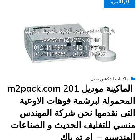
اقرأ المزيد
Posted
فبراير 10, 2015
engmansy
by
ماكينات اندكشن سيل
on
الماكينة موديل m2pack.com 201
المحمولة لبرشمة فوهات الاوعية
التى نقدمها نحن شركة المهندس
منسي للتغليف الحديث و الصناعات
الهندسيه – ام تو باك