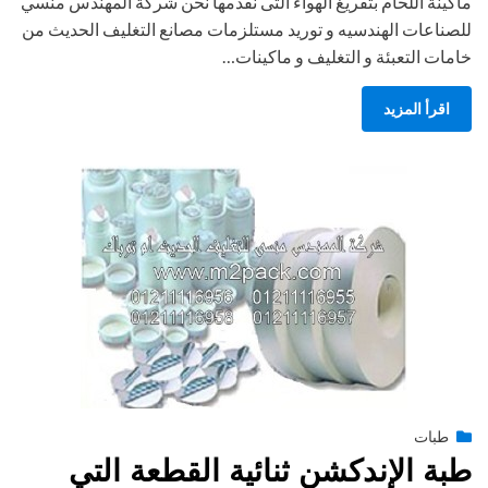
ماكينة اللحام بتفريغ الهواء التى نقدمها نحن شركة المهندس منسي
للصناعات الهندسيه و توريد مستلزمات مصانع التغليف الحديث من
خامات التعبئة و التغليف و ماكينات…
اقرأ المزيد
Posted
طبات
فبراير 10, 2015
engmansy
by
on
طبة الإندكشن ثنائية القطعة التي