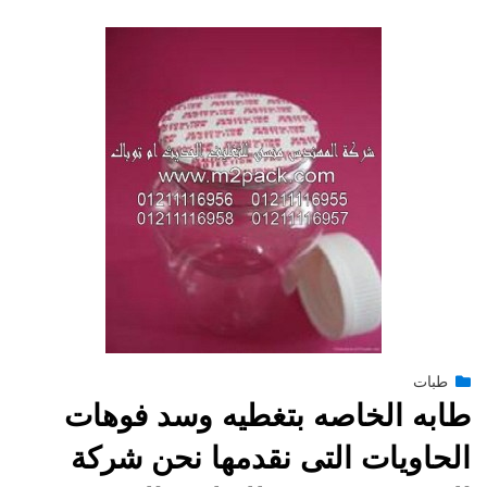
Posted
طبات
فبراير 15, 2015
engmansy
by
on
طابه الخاصه بتغطيه وسد فوهات
الحاويات التى نقدمها نحن شركة