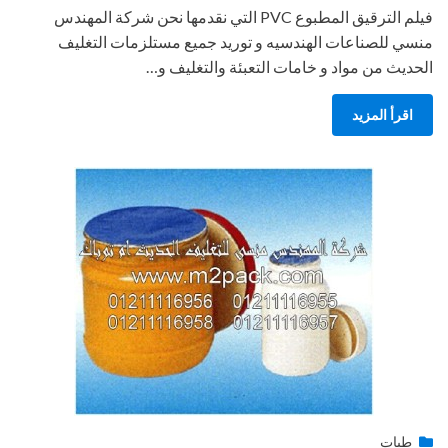
فيلم الترقيق المطبوع PVC التي نقدمها نحن شركة المهندس
منسي للصناعات الهندسيه و توريد جميع مستلزمات التغليف
الحديث من مواد و خامات التعبئة والتغليف و…
اقرأ المزيد
Posted
طبات
فبراير 22, 2015
engmansy
by