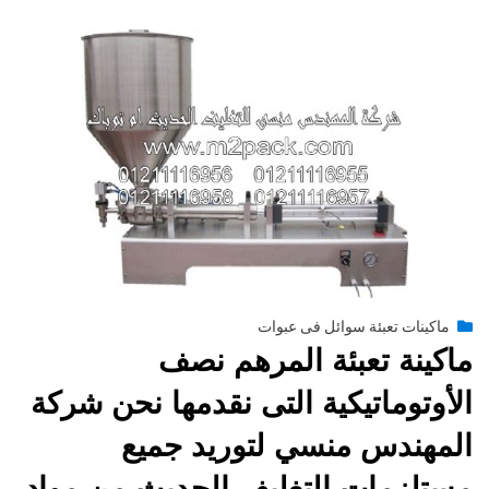
Posted
يناير 26, 2015
engmansy
by
ماكينات تعبئة سوائل فى عبوات
on
ماكينة تعبئة المرهم نصف
الأوتوماتيكية التى نقدمها نحن شركة
المهندس منسي لتوريد جميع
مستلزمات التغليف الحديث من مواد