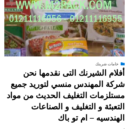
Posted
يوليو 13, 2015
engmansy
by
خامات شرينك
on
أفلام الشيرنك التى نقدمها نحن
شركة المهندس منسي لتوريد جميع
مستلزمات التغليف الحديث من مواد
التعبئة و التغليف و الصناعات
الهندسيه – ام تو باك