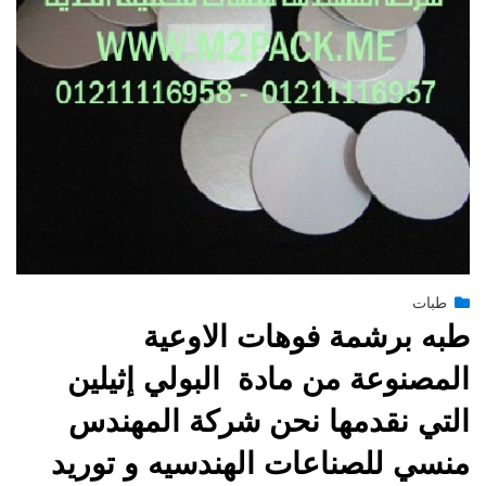
Posted
يوليو 14, 2015
طبات
engmansy
by
on
طبه برشمة فوهات الاوعية
المصنوعة من مادة البولي إثيلين
التي نقدمها نحن شركة المهندس
منسي للصناعات الهندسيه و توريد