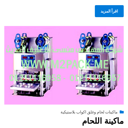
اقرأ المزيد
Posted
يونيو 29, 2015
engmansy
by
ماكينات لحام وغلق اكواب بلاستيكية
on
ماكينة اللحام