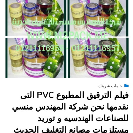
Posted
يونيو 29, 2015
engmansy
by
خامات شرينك
on
فيلم الترقيق المطبوع PVC التى
نقدمها نحن شركة المهندس منسي
للصناعات الهندسيه و توريد
مستلزمات مصانع التغليف الحديث