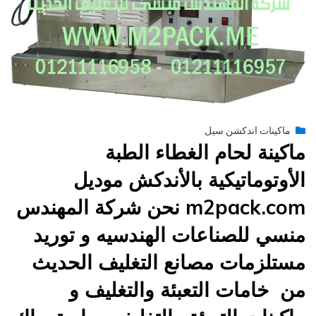
Posted
يونيو 29, 2015
engmansy
by
ماكينات اندكشن سيل
on
ماكينة لحام الغطاء الطبة
الأوتوماتيكية بالأندكش موديل
m2pack.com نحن شركة المهندس
منسي للصناعات الهندسيه و توريد
مستلزمات مصانع التغليف الحديث
من خامات التعبئة والتغليف و