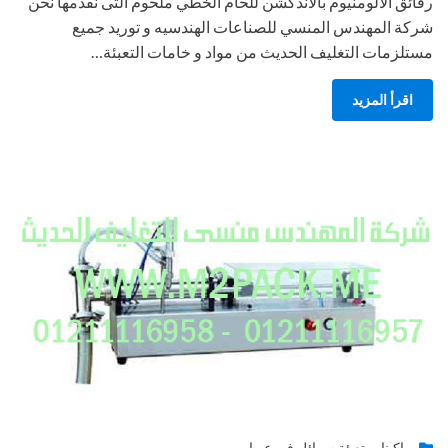
رقائق الألومنيوم بالاندكشن للحام الخطي ملحوم التى نقدمها نحن
شركة المهندس المنسي للصناعات الهندسيه و توريد جميع
مستلزمات التغليف الحديث من مواد و خامات التعبئة…
اقرأ المزيد
Posted
يونيو 28, 2015
engmansy
by
ماكينات تعبئة سوائل فى عبوات