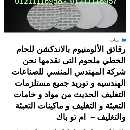
Posted
يونيو 29, 2015
طبات
engmansy
by
on
رقائق الألومنيوم بالاندكشن للحام
الخطي ملحوم التى نقدمها نحن
شركة المهندس المنسي للصناعات
الهندسيه و توريد جميع مستلزمات
التغليف الحديث من مواد و خامات
التعبئة و التغليف و ماكينات التعبئة
والتغليف – ام تو باك