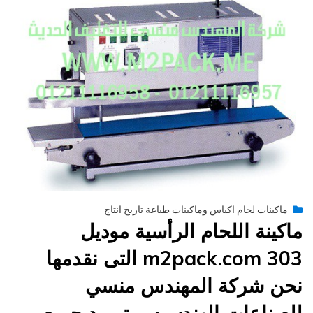
Posted
يونيو 29, 2015
engmansy
by
ماكينات لحام اكياس وماكينات طباعة تاريخ انتاج
on
ماكينة اللحام الرأسية موديل
m2pack.com 303 التى نقدمها
نحن شركة المهندس منسي
للصناعات الهندسيه و توريد جميع