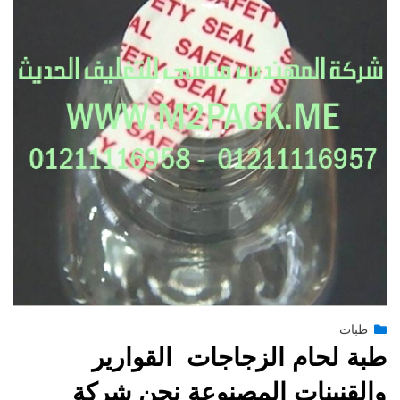
Posted
يونيو 28, 2015
طبات
engmansy
by
on
طبة لحام الزجاجات القوارير
والقنينات المصنوعة نحن شركة