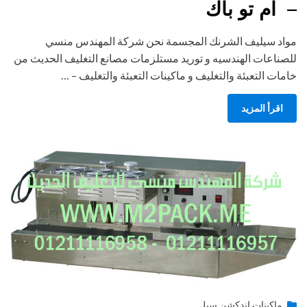
– ام تو باك
مواد سيليف الشرنك المجسمة نحن شركة المهندس منسي
للصناعات الهندسيه و توريد مستلزمات مصانع التغليف الحديث من
خامات التعبئة والتغليف و ماكينات التعبئة والتغليف – …
اقرأ المزيد
Posted
يونيو 29, 2015
engmansy
by
ماكينات اندكشن سيل