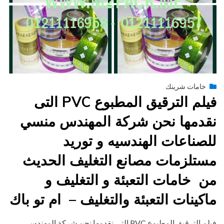
Posted
يونيو 29, 2015
engmansy
by
خامات شرينك
on
فيلم الترقيق المطبوع PVC التى
نقدمها نحن شركة المهندس منسي
للصناعات الهندسيه و توريد
مستلزمات مصانع التغليف الحديث
من خامات التعبئة و التغليف و
ماكينات التعبئة والتغليف – ام تو باك
فيلم الترقيق المطبوع PVC التى نقدمها نحن شركة المهندس