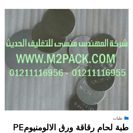
Posted
يونيو 28, 2015
طبات
engmansy
by
on
طبة لحام رقاقة ورق الالومنيومPE