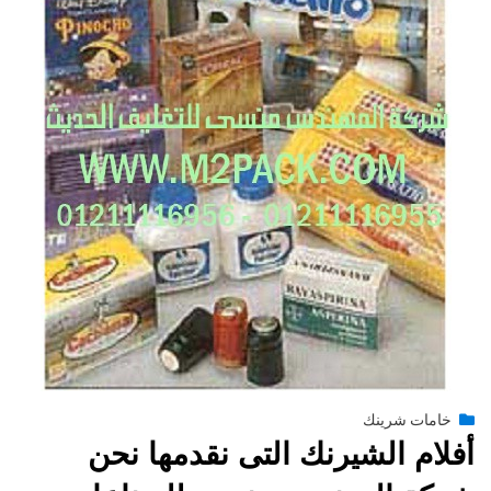
Posted
يونيو 29, 2015
engmansy
by
خامات شرينك
on
أفلام الشيرنك التى نقدمها نحن