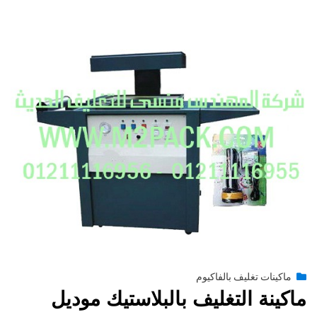
Posted
يونيو 29, 2015
engmansy
by
ماكينات تغليف بالفاكيوم
on
ماكينة التغليف بالبلاستيك موديل