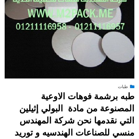
Posted
يوليو 14, 2015
طبات
engmansy
by
on
طبه برشمة فوهات الاوعية
المصنوعة من مادة البولي إثيلين
التي نقدمها نحن شركة المهندس
منسي للصناعات الهندسيه و توريد