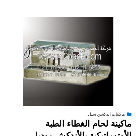
Posted
فبراير 10, 2015
engmansy
by
ماكينات اندكشن سيل
on
ماكينة لحام الغطاء الطبة
الأوتوماتيكية بالأندكش موديل