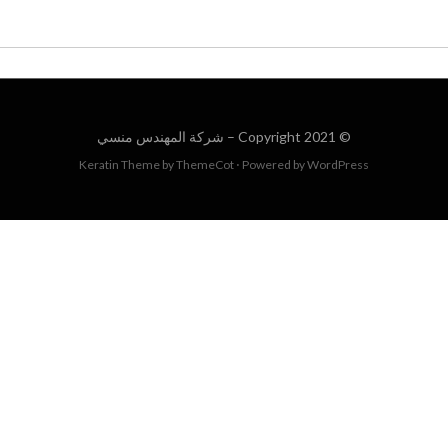
© Copyright 2021 –
شركة المهندس منسي
Keratin Theme by
ThemeCot
⋅
Powered by
WordPress