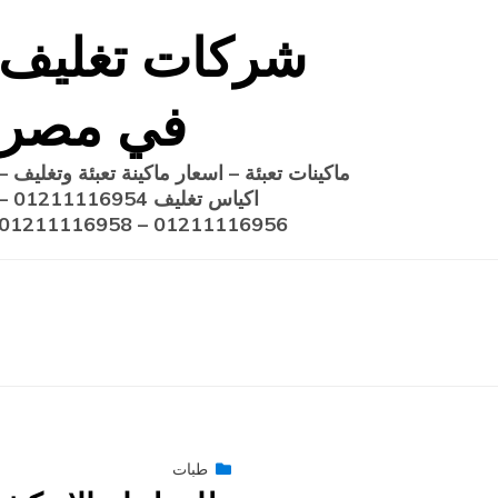
Ski
شركات تغليف
t
conten
في مصر
ماكينات تعبئة – اسعار ماكينة تعبئة وتغليف –
اكياس تغليف 1211116954
01211116956 – 01211116958
Posted
طبات
فبراير 9, 2015
engmansy
by
on