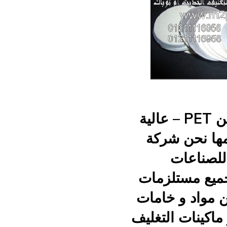
طابة لحام الاندكشن PET – عالية
مها نحن شركة
للصناعات
جميع مستلزمات
 مواد و خامات
 ماكينات التغليف