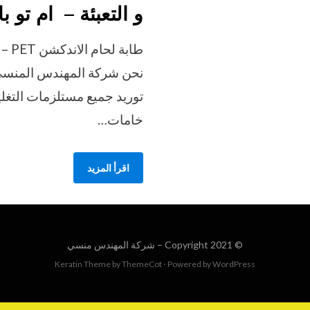
و التعبئة – ام تو ب
طابة
نحن شركة المهندس المنسي 
توريد جميع مستلزمات التغل
خامات…
اقرأ المزيد
© Copyright 2021 –
شركة المهندس منسي
Keratin Theme by
ThemeCot
⋅
Powered by
WordPress