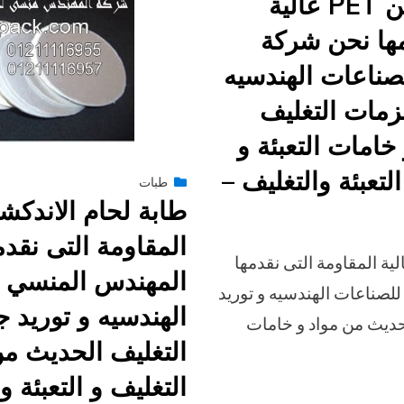
طابة لحام الاندكشن PET عالية
مها نحن شركة
ناعات الهندسيه
زمات التغليف
خامات التعبئة و
لتعبئة والتغليف –
Posted
طبات
فبراير 9, 2015
engmansy
by
on
المقاومة التى نقد
لحام الاندكشن PET عالية المقاومة التى نقدمها
المهندس المنسي 
صناعات الهندسيه و توريد
الهندسيه و توريد 
حديث من مواد و خامات
التغليف الحديث من
التغليف و التعبئة و