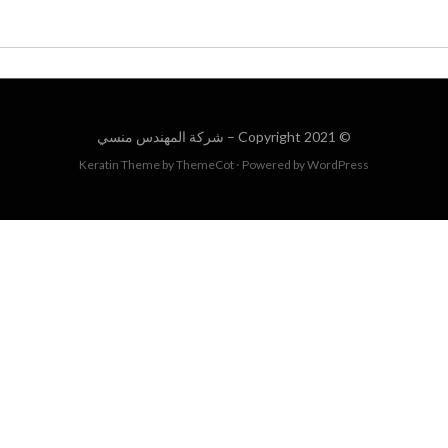
© Copyright 2021 –
شركة المهندس منسي
Keratin Theme by
ThemeCot
⋅
Powered by
WordPress