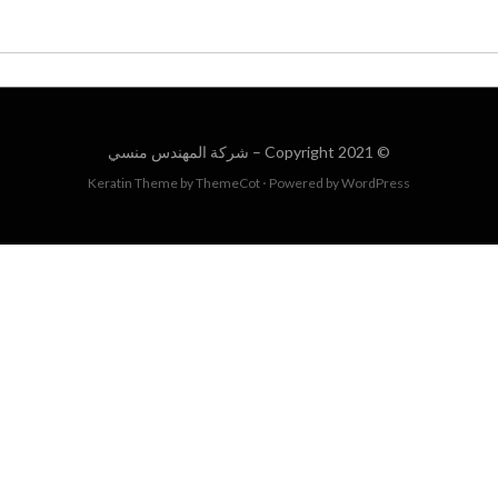
© Copyright 2021 –
شركة المهندس منسي
Keratin Theme by
ThemeCot
⋅
Powered by
WordPress