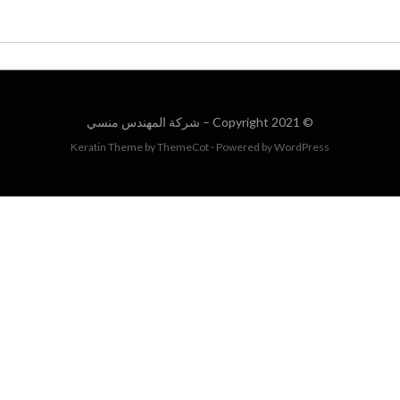
© Copyright 2021 –
شركة المهندس منسي
Keratin Theme by
ThemeCot
⋅
Powered by
WordPress